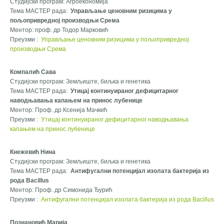
Студијски програм: Агроекономија
Тема МАСТЕР рада:
Управљање ценовним ризицима у
пољопривредној производњи Срема
Ментор: проф. др Тодор Марковић
Преузми :
Управљање ценовним ризицима у пољопривредној
производњи Срема
Компалић Сава
Студијски програм: Земљиште, биљка и генетика
Тема МАСТЕР рада:
Утицај континуираног дефицитарног
наводњавања капањем на принос лубенице
Ментор: Проф. др Ксенија Мачкић
Преузми :
Утицај континуираног дефицитарног наводњавања
капањем на принос лубенице
Кнежевић Нина
Студијски програм: Земљиште, биљка и генетика
Тема МАСТЕР рада:
Антифугални потенцијал изолата бактерија из
рода Bacillus
Ментор: Проф. др Симонида Ђурић
Преузми :
Антифугални потенцијал изолата бактерија из рода Bacillus
Познановић Марија