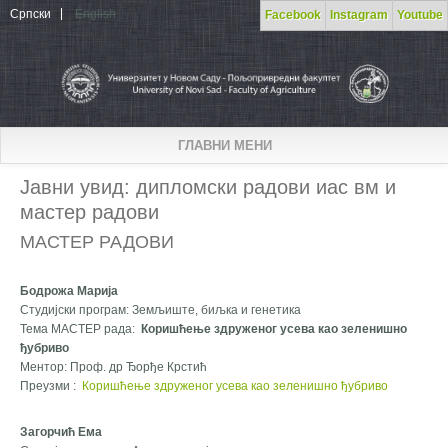
Skip to main content
Српски
English
Facebook
Instagram
Youtube
ГЛАВНИ МЕНИ
Јавни увид: дипломски радови иас вм и
мастер радови
МАСТЕР РАДОВИ
Бодрожа Марија
Студијски програм: Земљиште, биљка и генетика
Тема МАСТЕР рада:
Коришћење здруженог усева као зеленишно
ђубриво
Ментор: Проф. др Ђорђе Крстић
Преузми :
Коришћење здруженог усева као зеленишно ђубриво
Загорчић Ема