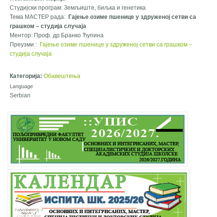
Студијски програм: Земљиште, биљка и генетика
Тема МАСТЕР рада:
Гајење озиме пшенице у здруженој сетви са
грашком – студија случаја
Ментор: Проф. др Бранко Ћупина
Преузми :
Гајење озиме пшенице у здруженој сетви са грашком –
студија случаја
Категорија:
Обавештења
Language
Serbian