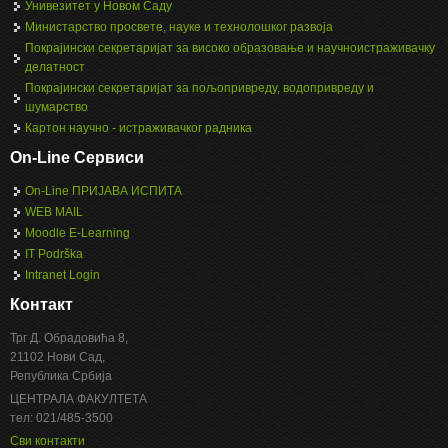
Унивезитет у Новом Саду
Министарство просвете, науке и технолошког развоја
Покрајински секретаријат за високо образовање и научноистраживачку
делатност
Покрајински секретаријат за пољопривреду, водопривреду и
шумарство
Картон научно - истраживачког радника
On-Line Сервиси
On-Line ПРИЈАВА ИСПИТА
WEB MAIL
Moodle E-Learning
IT Podrška
Intranet Login
Контакт
Трг Д. Обрадовића 8,
21102 Нови Сад,
Република Србија
ЦЕНТРАЛА ФАКУЛТЕТА
тел: 021/485-3500
Сви контакти