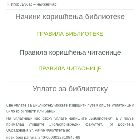
Игор Љубас – књижничар
Начини коришћења библиотеке
ПРАВИЛА БИБЛИОТЕКЕ
Правила коришћења читаонице
ПРАВИЛА ЧИТАОНИЦЕ
Уплате за библиотеку
Све уплате за Библиотеку можете извршити путем опште уплатнице у
било којој пошти или банци.
На уплатници као сврху уплате напишите „Библиотека“, а у поље
прималац упишите „Пољопривредни факултет, Трг Доситеја
Обрадовића 9“. Рачун Факултета је:
нови број рачуна: 840-0000032810845-89