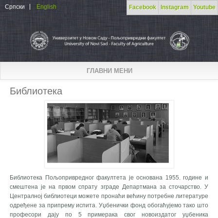
Skip to main content
Српски
English
Facebook
Instagram
Youtube
ГЛАВНИ МЕНИ
Библиотека
Библиотека Пољопривредног факултета је основана 1955. године и
смештена је на првом спрату зграде Департмана за сточарство. У
Централној библиотеци можете пронаћи већину потребне литературе
одређене за припрему испита. Уџбенички фонд обогаћујемо тако што
професори дају по 5 примерака свог новоиздатог уџбеника