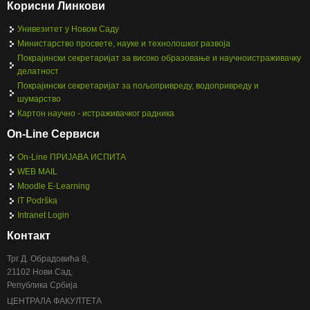
Корисни Линкови
Унивезитет у Новом Саду
Министарство просвете, науке и технолошког развоја
Покрајински секретаријат за високо образовање и научноистраживачку
делатност
Покрајински секретаријат за пољопривреду, водопривреду и
шумарство
Картон научно - истраживачког радника
On-Line Сервиси
On-Line ПРИЈАВА ИСПИТА
WEB MAIL
Moodle E-Learning
IT Podrška
Intranet Login
Контакт
Трг Д. Обрадовића 8,
21102 Нови Сад,
Република Србија
ЦЕНТРАЛА ФАКУЛТЕТА