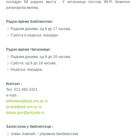
поседује 66 радних места . У читаоници постоји Wi-Fi бежична
рачунарска мрежа.
Радно време Библиотеке:
Радним данима: од 8 до 17 часова,
Субота и недеља: нерадан.
Радно време Читаонице:
Радним данима: од 8 до 20 часова,
Субота: од 8 до 18 часова,
Недеља: нерадна.
Контакт :
Тел 021-485-3321
e-mail:
biblioteka@polj.uns.ac.rs
jovanj@polj.uns.ac.rs
ljubas.igor@polj.edu.rs
Запослени у библиотеци :
Јован Јовичић – управник биоблиотеке