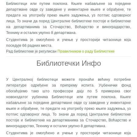
Библиотеци или путем поклона. Књиге набављене за поједине
департмане овде су заведене у инвентарне књиге и обрађене, те
предате на употребу преко књиге задужења, уз потпис одговорног
лица. То значи да поред Централне библиотеке постоје и библиотеке
на департманима за Сточарство, Воћарство и виноградарство,
Технику и осталих укупно 8 департмана.
Студентима је омогућено и учење у просторији читаонице која
поседује 66 радних места.
Рад библиотеке је регулисан
Правилником о раду Библиотеке
Библиотечки Инфо
У Централној библиотеци можете пронаћи већину потребне
литературе одређене за припрему испита. Уџбенички фонд
обогаћујемо тако што професори дају по 5 примерака свог
новоиздатог уџбеника Библиотеци или путем поклона. Књиге
набављене за поједине департмане овде су заведене у инвентарне
књиге и обрађене, те предате на употребу преко књиге задужења, уз
потпис одговорног лица. То значи да поред Централне библиотеке
постоје и библиотеке на департманима за Сточарство, Воћарство и
виноградарство, Технику и осталих укупно 8 департмана.
Студентима је омогућено и учење у просторији читаонице која