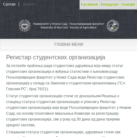
Skip to main content
Српски
English
Facebook
Instagram
Youtube
ГЛАВНИ МЕНИ
Регистар студентских организација
За потребе праћења рада студентских удружења која имају статус
студентских организација и вођења статистике о њиховом раду
Пољопривредни факултет у Новог Сада води Регистар студентских
организација у складу са Законом о студентском организовању ("Сл.
Гласник РС", број 76/21).
Статус студентске организације стиче се доношењем Решења о
стицању статуса студентске организације и уписом у Регистар
студентских организација који води Пољопривредни факултет у Новом
Саду, на основу позитивног мишљења Комисије за регистрацију
студентских организација, све у року од 30 дана од дана пријема
уредног захтева.
Стицањем статуса студентске организације, удружење стиче сва