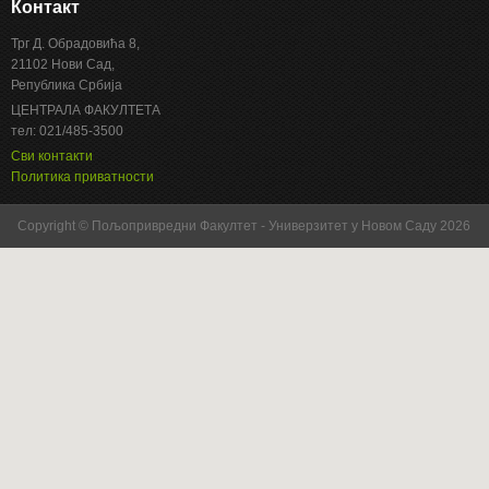
Контакт
Трг Д. Обрадовића 8,
21102 Нови Сад,
Република Србија
ЦЕНТРАЛА ФАКУЛТЕТА
тел: 021/485-3500
Сви контакти
Политика приватности
Copyright © Пољопривредни Факултет - Универзитет у Новом Саду 2026