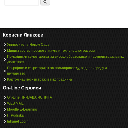
Search
Корисни Линкови
Унивезитет у Новом Саду
Министарство просвете, науке и технолошког развоја
Покрајински секретаријат за високо образовање и научноистраживачку
делатност
Покрајински секретаријат за пољопривреду, водопривреду и
шумарство
Картон научно - истраживачког радника
On-Line Сервиси
On-Line ПРИЈАВА ИСПИТА
WEB MAIL
Moodle E-Learning
IT Podrška
Intranet Login