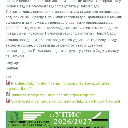
права и обавезе прописане Законом и општим актима Универзитета у
Новом Саду и Пољопривредног факултета у Новом Саду.
Захтев за упис у регистар и стицање статуса студентске организације
подноси се на Обрасцу 1, који чини саставни део Правилника о ближим
условима и начину уписа у регистар студентских организација од
28.02.2022. године, са потребним доказима. Захтев се може поднети
предајом на писарници Пољопривредног факултета у Новом Саду.
Сходно наведеном, обавештавају се сва удружења, која испуњавају
законске услове, о обавези да се региструју као студентске
организације на Пољопривредном факултету у Новом Саду, у складу
са Законом.
Language
Serbian
File:
Pravilnik o blizim uslovima i nacinu upisa u registar studentskih
organizacija.pdf
Zahtev za sticanje statusa studentske organizacije.doc
Studentsnka organizacija Poljoprivrednog fakulteta u Novom Sadu.pdf