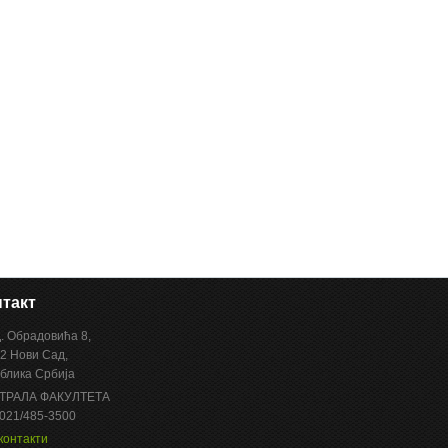
такт
Д. Обрадовића 8,
2 Нови Сад,
блика Србија
ТРАЛА ФАКУЛТЕТА
 021/485-3500
контакти