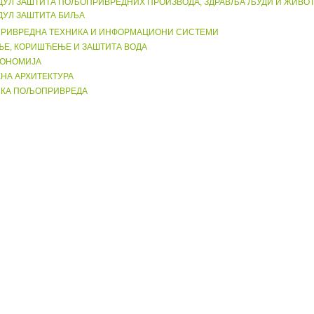
ДУЛ ЗАШТИТА ПОЉОПРИВРЕДНИХ ПРОИЗВОДА, ЗДРАВЉА ЉУДИ И ЖИВО
ДУЛ ЗАШТИТА БИЉА
РИВРЕДНА ТЕХНИКА И ИНФОРМАЦИОНИ СИСТЕМИ
Е, КОРИШЋЕЊЕ И ЗАШТИТА ВОДА
КОНОМИЈА
НА АРХИТЕКТУРА
СКА ПОЉОПРИВРЕДА