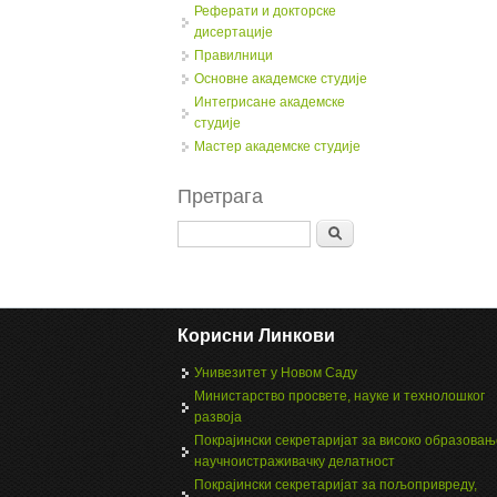
Реферати и докторске
дисертације
Правилници
Oсновне академске студије
Интегрисане академске
студије
Мастер академске студије
Претрага
Search
Корисни Линкови
Унивезитет у Новом Саду
Министарство просвете, науке и технолошког
развоја
Покрајински секретаријат за високо образовањ
научноистраживачку делатност
Покрајински секретаријат за пољопривреду,