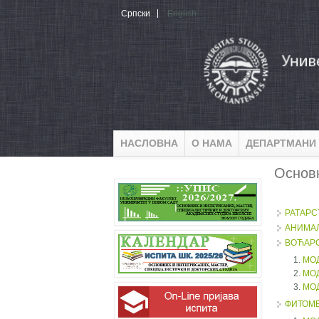
Skip to main content
Српски
English
НАСЛОВНА
О НАМА
ДЕПАРТМАНИ
Oсновн
РАТАРС
АНИМА
ВОЋАРС
МО
МО
МО
ФИТОМ