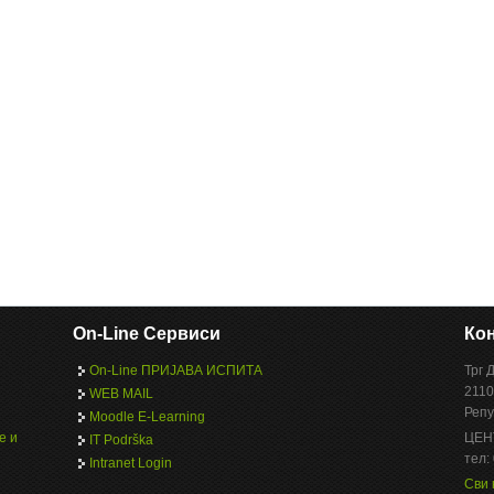
On-Line Сервиси
Кон
On-Line ПРИЈАВА ИСПИТА
Трг 
2110
WEB MAIL
Репу
Moodle E-Learning
е и
ЦЕН
IT Podrška
тел:
Intranet Login
Сви 