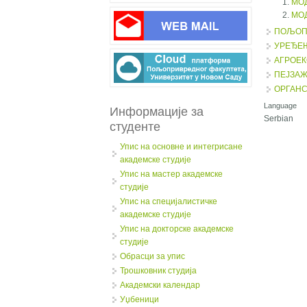
МО
МО
ПОЉОП
УРЕЂЕЊ
АГРОЕ
ПЕЈЗАЖ
ОРГАН
Language
Информације за
Serbian
студенте
Упис на основне и интегрисане
академске студије
Упис на мастер академске
студије
Упис на специјалистичке
академске студије
Упис на докторске академске
студије
Обрасци за упис
Трошковник студија
Академски календар
Уџбеници