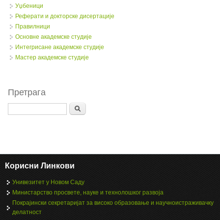
Уџбеници
Реферати и докторске дисертације
Правилници
Oсновне академске студије
Интегрисане академске студије
Мастер академске студије
Претрага
Search
Корисни Линкови
Унивезитет у Новом Саду
Министарство просвете, науке и технолошког развоја
Покрајински секретаријат за високо образовање и научноистраживачку
делатност