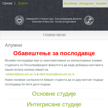
Skip to main content
Српски
English
Facebook
Instagram
Youtube
ГЛАВНИ МЕНИ
Алумни
Обавештење за послодавце
Молимо послодавце који су заинтересовани за запошљавање алумни
студената са Пољопривредног факултета да ради добијања контаката
наших колега напишу емаил на
nastava@polj.uns.ac.rs
и
stud.sluzba@polj.uns.ac.rs
Након провере сагласности бившег студента да се дају контакт подаци
послодавцу ће бити дати подаци.
Основне студије
Интегрисане студије