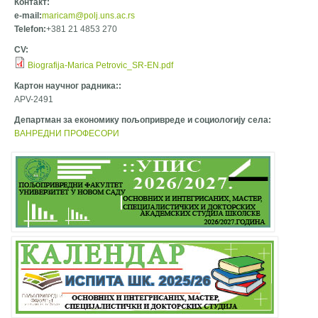
Контакт:
e-mail:
maricam@polj.uns.ac.rs
Telefon:
+381 21 4853 270
CV:
Biografija-Marica Petrovic_SR-EN.pdf
Картон научног радника::
APV-2491
Департман за економику пољопривреде и социологију села:
ВАНРЕДНИ ПРОФЕСОРИ