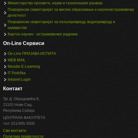
Министарство просвете, науке и технолошког развоја
Покрајински секретаријат за високо образовање и научноистраживачку
делатност
Покрајински секретаријат за пољопривреду, водопривреду и
шумарство
Картон научно - истраживачког радника
On-Line Сервиси
On-Line ПРИЈАВА ИСПИТА
WEB MAIL
Moodle E-Learning
IT Podrška
Intranet Login
Контакт
Трг Д. Обрадовића 8,
21102 Нови Сад,
Република Србија
ЦЕНТРАЛА ФАКУЛТЕТА
тел: 021/485-3500
Сви контакти
Политика приватности