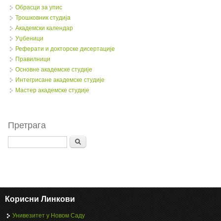
Обрасци за упис
Трошковник студија
Академски календар
Уџбеници
Реферати и докторске дисертације
Правилници
Oсновне академске студије
Интегрисане академске студије
Мастер академске студије
Претрага
Search
Корисни Линкови
Унивезитет у Новом Саду