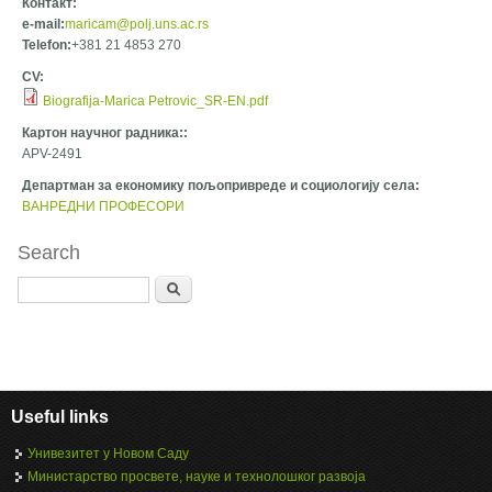
Контакт:
e-mail:
maricam@polj.uns.ac.rs
Telefon:
+381 21 4853 270
CV:
Biografija-Marica Petrovic_SR-EN.pdf
Картон научног радника::
APV-2491
Департман за економику пољопривреде и социологију села:
ВАНРЕДНИ ПРОФЕСОРИ
Search
Search
Useful links
Унивезитет у Новом Саду
Министарство просвете, науке и технолошког развоја