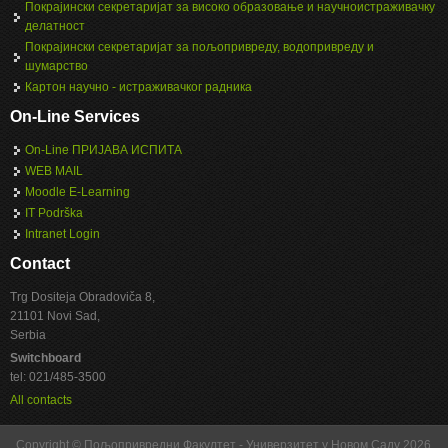
Покрајински секретаријат за високо образовање и научноистраживачку
делатност
Покрајински секретаријат за пољопривреду, водопривреду и
шумарство
Картон научно - истраживачког радника
On-Line Services
On-Line ПРИЈАВА ИСПИТА
WEB MAIL
Moodle E-Learning
IT Podrška
Intranet Login
Contact
Trg Dositeja Obradoviča 8,
21101 Novi Sad,
Serbia
Switchboard
tel: 021/485-3500
All contacts
Copyright © Пољопривредни Факултет - Универзитет у Новом Саду 2026