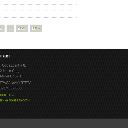
21
22
next ›
last »
такт
Д. Обрадовића 8,
2 Нови Сад,
блика Србија
ТРАЛА ФАКУЛТЕТА
 021/485-3500
контакти
тика приватности