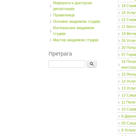
Реферати и докторске
18 Серв
дисертације
24 Услу
Правилници
22 Серви
Oсновне академске студије
21 Mате
Интегрисане академске
студије
19 Вете
Мастер академске студије
26 Услу
20 Попр
Претрага
07 Гори
16 Поср
Search
иностра
15 Резе
14 Услу
13 Услуг
12 Сукц
11 Пеле
10 Серв
9 Дијаг
05 Сукц
8 Услуг