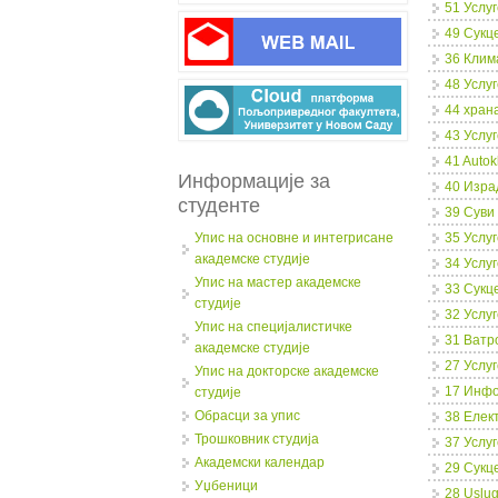
51 Услу
49 Сукц
36 Клим
48 Услу
44 хран
43 Усл
41 Autok
Информације за
40 Изра
студенте
39 Суви
Упис на основне и интегрисане
35 Услу
академске студије
34 Услу
Упис на мастер академске
33 Сукц
студије
32 Услу
Упис на специјалистичке
31 Ватр
академске студије
27 Услу
Упис на докторске академске
17 Инфо
студије
Обрасци за упис
38 Елек
Трошковник студија
37 Услу
Академски календар
29 Сукц
Уџбеници
28 Uslug