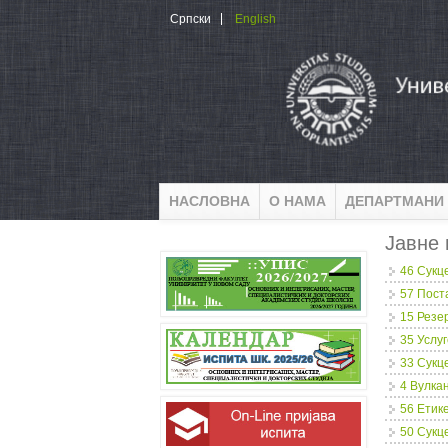
Skip to main content
Српски
English
НАСЛОВНА
О НАМА
ДЕПАРТМАНИ
Јавне 
46 Сукц
57 Пост
15 Резе
35 Услу
33 Сукц
4 Вулка
56 Етике
50 Сукц