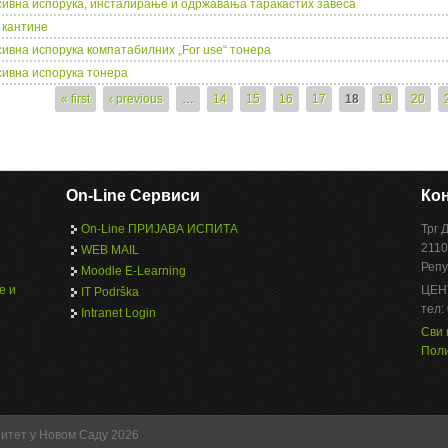
сивна испорука, инсталирање и одржавања таракастих завеса
 кантине
сивна испорука компатабилних „For use“ тонера
сивна испорука тонера
s
« first
‹ previous
…
14
15
16
17
18
19
20
On-Line Сервиси
Кон
On-Line ПРИЈАВА ИСПИТА
Трг 
2110
WEB MAIL
Репу
Moodle E-Learning
е и
ЦЕН
IT Podrška
тел:
Intranet Login
Сви 
Поли
зитет у Новом Саду 2026