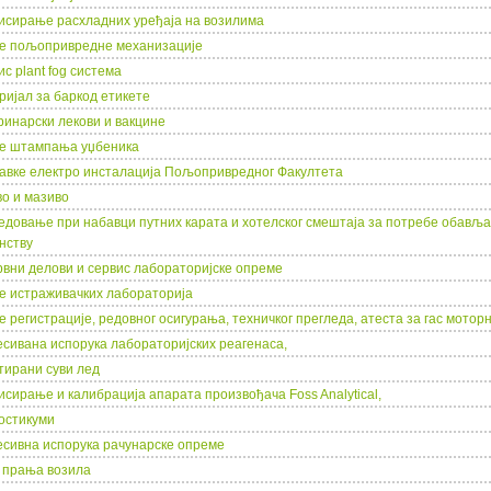
исирање расхладних уређаја на возилима
ге пољопривредне механизације
с plant fog система
ријaл за баркод етикете
ринарски лекови и вакцине
ге штампања уџбеника
авке електро инсталација Пољопривредног Факултета
вo и мазиво
едовање при набавци путних карата и хотелског смештаја за потребе обављ
нству
рвни делови и сервис лабораторијске опреме
ге истраживачких лабораторија
е регистрације, редовног осигурања, техничког прегледа, атеста за гас мотор
есивана испорука лабораторијских реагенаса,
тирани суви лед
исирање и калибрација апарата произвођача Foss Analytical,
ностикуми
есивна испорука рачунарске опреме
е прања возила