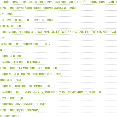
ге добровољног здравственог осигурања запослених на Пољопривредном фак
есивна испорука баштенске опреме, алата и прибора
а уређаји
гe коричења књига и штампа корица
а за животиње
уге штампање часописа „JOURNAL ON PROCESSING AND ENERGY IN AGRICU
lav
да дизајна и припреме за штампу
 лед
ге прања веша
ге машинског прања тепиха
есивна набавка материјала за грејање
ге прегледа и сервиса ватрогасне опреме,
огасна опрема
ге преглед потрошача земног гаса
рмациони систем за рад Студентске службе са услугом одржавања
трична енергија
ге постављања пољског огледа
есивна испорука пестицида
e kalemljenja