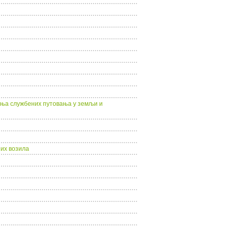
ања службених путовања у земљи и
них возила