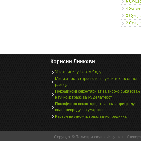
6 Сукце
4 Услуге
3 Cукце
2 Сукце
Page
Корисни Линкови
Унивезитет у Новом Саду
Министарство просвете, науке и технолошког
развоја
Покрајински секретаријат за високо образовањ
научноистраживачку делатност
Покрајински секретаријат за пољопривреду,
водопривреду и шумарство
Картон научно - истраживачког радника
Copyright © Пољопривредни Факултет - Универ