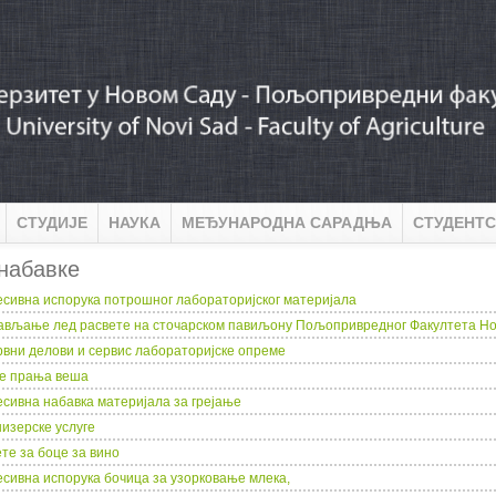
СТУДИЈЕ
НАУКА
МЕЂУНАРОДНА САРАДЊА
СТУДЕНТС
набавке
есивна испорука потрошног лабораторијског материјала
ављање лед расвете на сточарском павиљону Пољопривредног Факултета Н
рвни делови и сервис лабораторијске опреме
ге прања веша
есивна набавка материјала за грејање
низерске услуге
те за боце за вино
есивна испорука бочицa за узорковање млека,