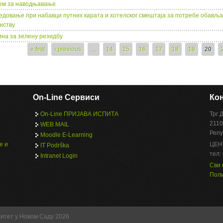
ем за наводњавање
едовање при набавци путних карата и хотелског смештаја за потребе обављ
нству
на за зелену резидбу
s
« first
‹ previous
…
14
15
16
17
18
19
20
On-Line Сервиси
Кон
On-Line ПРИЈАВА ИСПИТА
Трг 
2110
WEB MAIL
Репу
Moodle E-Learning
е и
ЦЕН
IT Podrška
тел:
Intranet Login
Сви 
Поли
зитет у Новом Саду 2026