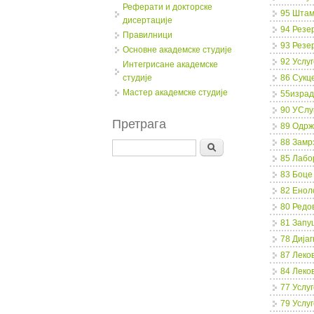
Реферати и докторске
95 Штам
дисертације
94 Резе
Правилници
93 Резе
Oсновне академске студије
92 Услу
Интегрисане академске
студије
86 Сукц
Мастер академске студије
55израд
90 УСлу
Претрага
89 Одрж
88 Замр
Search
85 Лабо
83 Боце
82 Енол
80 Редо
81 Запу
78 Дија
87 Леков
84 Леко
77 Услу
79 Усл