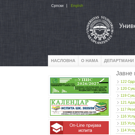
Skip to main content
Српски
English
НАСЛОВНА
О НАМА
ДЕПАРТМАНИ
Јавне 
122 Одр
120 Сук
119 Сук
121 Ада
117 Рез
116 Усл
115 Усл
114 Усл