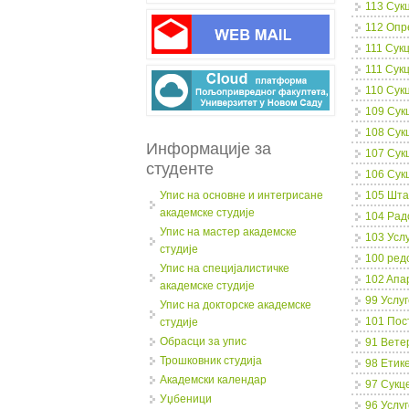
113 Сук
112 Опр
111 Сук
111 Сук
110 Сук
109 Сук
108 Сук
Информације за
107 Сук
студенте
106 Сук
Упис на основне и интегрисане
105 Шта
академске студије
104 Рад
Упис на мастер академске
103 Усл
студије
100 ред
Упис на специјалистичке
102 Aпа
академске студије
99 Услу
Упис на докторске академске
101 Пос
студије
Обрасци за упис
91 Вете
Трошковник студија
98 Етике
Академски календар
97 Сукц
Уџбеници
96 Услу