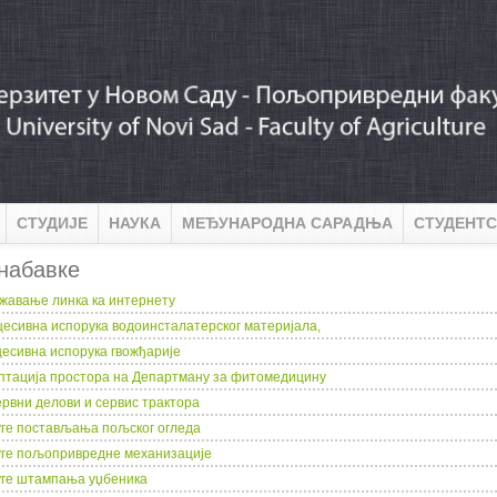
СТУДИЈЕ
НАУКА
МЕЂУНАРОДНА САРАДЊА
СТУДЕНТС
набавке
жавање линка ка интернету
цесивна испорука водоинсталатерског материјала,
цесивна испорука гвожђарије
птација простора на Департману за фитомедицину
ервни делови и сервис трактора
уге постављања пољског огледа
уге пољопривредне механизације
уге штампања уџбеника