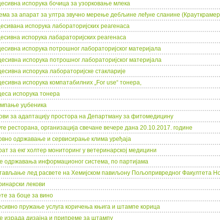
цесивна испорука бочицa за узорковање млека
ема за апарат за ултра звучно мерење дебљине леђне сланине (Крауткрамер
цесивана испорука лабораторијских реагенаса
цесивна испорука лабараторијских реагенаса
цесивна испорука потрошног лабораторијског материјала
цесивна испорука потрошног лабораторијског материјала
цесивна испорука лабораторијске стакларије
цесивна испорука компатабилних „For use“ тонера,
цеса испорука тонера
мпање уџбеника
ови за адаптацију простора на Департману за фитомедицину
уге ресторана, организација свечане вечере дана 20.10.2017. године
овно одржавањe и сервисирањe клима уређаја
рат за екг холтер мониторинг у ветеринарској медицини
ге одржавања информационог система, по партијама
тављање лед расвете на Хемијском павиљону Пољопривредног Факултета Н
ринарски лекови
те за боце за вино
есивно пружање услуга коричења књига и штампе корица
ге израда дизајна и припреме за штампу