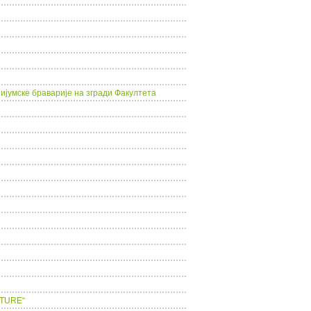
ијумске браварије на згради Факултета
LTURE“