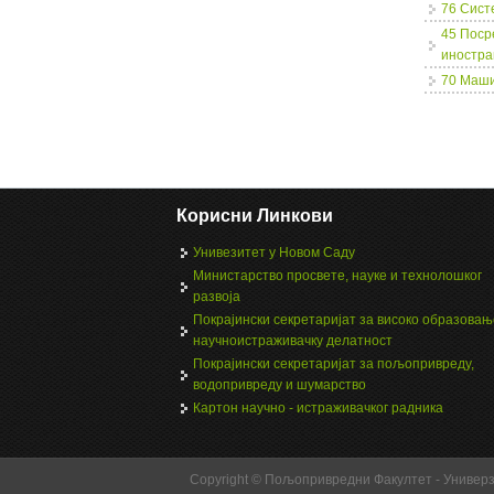
76 Сист
45 Поср
иностра
70 Маши
Page
Корисни Линкови
Унивезитет у Новом Саду
Министарство просвете, науке и технолошког
развоја
Покрајински секретаријат за високо образовањ
научноистраживачку делатност
Покрајински секретаријат за пољопривреду,
водопривреду и шумарство
Картон научно - истраживачког радника
Copyright © Пољопривредни Факултет - Универ