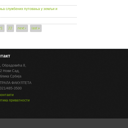
ања службених путовања у земљи и
21
22
next ›
last »
такт
Д. Обрадовића 8,
2 Нови Сад,
блика Србија
ТРАЛА ФАКУЛТЕТА
 021/485-3500
контакти
тика приватности