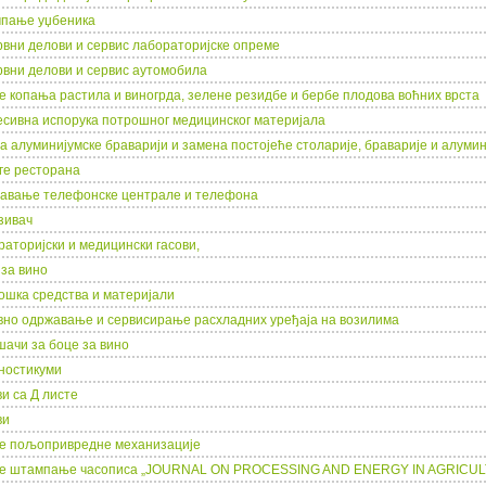
пање уџбеника
рвни делови и сервис лабораторијске опреме
рвни делови и сервис аутомобила
ге копања растила и виногрда, зелене резидбе и бербе плодова воћних врста
есивна испорука потрошног медицинског материјала
а алуминијумске браварији и замена постојеће столарије, браварије и алумин
ге ресторана
авање телефонске централе и телефона
зивач
раторијски и медицински гасови,
 за вино
ошка средства и материјали
вно одржавање и сервисирање расхладних уређаја на возилима
шачи за боце за вино
гностикуми
и са Д листе
ви
ге пољопривредне механизације
уге штампање часописа „JOURNAL ON PROCESSING AND ENERGY IN AGRICU