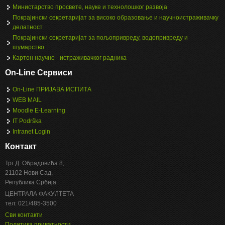
Министарство просвете, науке и технолошког развоја
Покрајински секретаријат за високо образовање и научноистраживачку
делатност
Покрајински секретаријат за пољопривреду, водопривреду и
шумарство
Картон научно - истраживачког радника
On-Line Сервиси
On-Line ПРИЈАВА ИСПИТА
WEB MAIL
Moodle E-Learning
IT Podrška
Intranet Login
Контакт
Трг Д. Обрадовића 8,
21102 Нови Сад,
Република Србија
ЦЕНТРАЛА ФАКУЛТЕТА
тел: 021/485-3500
Сви контакти
Политика приватности