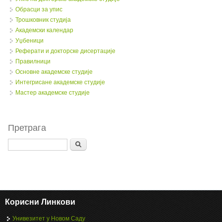
Обрасци за упис
Трошковник студија
Академски календар
Уџбеници
Реферати и докторске дисертације
Правилници
Oсновне академске студије
Интегрисане академске студије
Мастер академске студије
Претрага
Search
Корисни Линкови
Унивезитет у Новом Саду