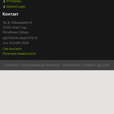
IT Podrška
Intranet Login
Контакт
Трг Д. Обрадовића 8,
21102 Нови Сад,
Република Србија
ЦЕНТРАЛА ФАКУЛТЕТА
тел: 021/485-3500
Сви контакти
Политика приватности
Copyright © Пољопривредни Факултет - Универзитет у Новом Саду 2026