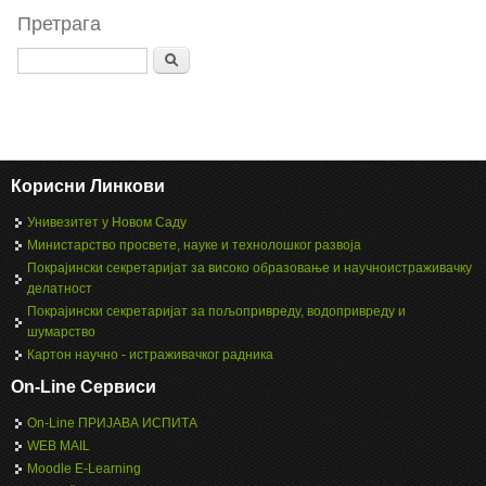
Претрага
Search
Корисни Линкови
Унивезитет у Новом Саду
Министарство просвете, науке и технолошког развоја
Покрајински секретаријат за високо образовање и научноистраживачку
делатност
Покрајински секретаријат за пољопривреду, водопривреду и
шумарство
Картон научно - истраживачког радника
On-Line Сервиси
On-Line ПРИЈАВА ИСПИТА
WEB MAIL
Moodle E-Learning