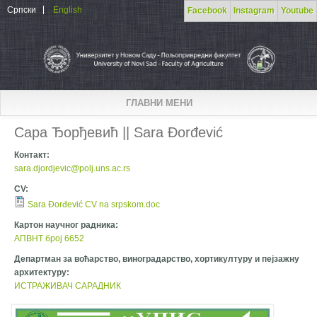
Skip to main content
Српски
English
Facebook
Instagram
Youtube
ГЛАВНИ МЕНИ
Сара Ђорђевић || Sara Đorđević
Контакт:
sara.djordjevic@polj.uns.ac.rs
CV:
Sara Đorđević CV na srpskom.doc
Картон научног радника:
АПВНТ број 6652
Департман за воћарство, виноградарство, хортикултуру и пејзажну
архитектуру:
ИСТРАЖИВАЧ САРАДНИК