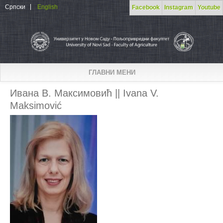
Skip to main content
Српски
English
Facebook
Instagram
Youtube
ГЛАВНИ МЕНИ
Ивана В. Максимовић || Ivana V.
Maksimović