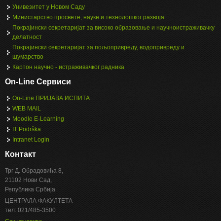
Унивезитет у Новом Саду
Министарство просвете, науке и технолошког развоја
Покрајински секретаријат за високо образовање и научноистраживачку
делатност
Покрајински секретаријат за пољопривреду, водопривреду и
шумарство
Картон научно - истраживачког радника
On-Line Сервиси
On-Line ПРИЈАВА ИСПИТА
WEB MAIL
Moodle E-Learning
IT Podrška
Intranet Login
Контакт
Трг Д. Обрадовића 8,
21102 Нови Сад,
Република Србија
ЦЕНТРАЛА ФАКУЛТЕТА
тел: 021/485-3500