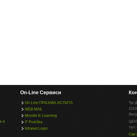
On-Line Сервиси
Кон
On-Line ПРИЈАВА ИСПИТА
Трг 
2110
WEB MAIL
Репу
Moodle E-Learning
е и
ЦЕН
IT Podrška
тел:
Intranet Login
Сви 