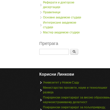
Реферати и докторске
дисертације
Правилници
Oсновне академске студије
Интегрисане академске
студије
Мастер академске студије
Претрага
Search
Корисни Линкови
Унивезитет у Новом Саду
Министарство просвете, науке и технолошког
развоја
Покрајински секретаријат за високо образовањ
научноистраживачку делатност
Покрајински секретаријат за пољопривреду,