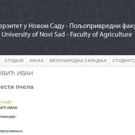
СТУДИЈЕ
НАУКА
МЕЂУНАРОДНА САРАДЊА
СТУДЕНТС
ОВИЋ ИВАН
ести пчела
:
 НАДА
ВИЋ ИВАН
ликације:
 преузимање: