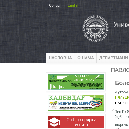
Skip to main content
Српски
English
НАСЛОВНА
О НАМА
ДЕПАРТМАНИ
ПАВЛ
Болс
Аутори
ПЛАВША
ПАВЛО
Тип Пуб
Уџбеник
Фајл за