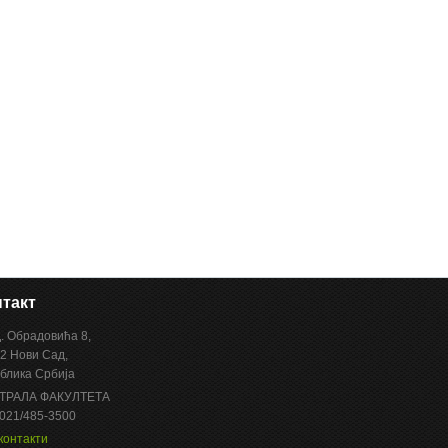
такт
Д. Обрадовића 8,
2 Нови Сад,
блика Србија
ТРАЛА ФАКУЛТЕТА
 021/485-3500
контакти