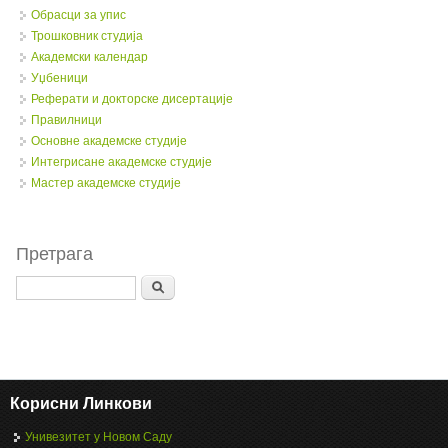
Обрасци за упис
Трошковник студија
Академски календар
Уџбеници
Реферати и докторске дисертације
Правилници
Oсновне академске студије
Интегрисане академске студије
Мастер академске студије
Претрага
Search
Корисни Линкови
Унивезитет у Новом Саду