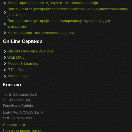
Министарство просвете, науке и технолошког развоја
Покрајински секретаријат за високо образовање и научноистраживачку
делатност
Покрајински секретаријат за пољопривреду, водопривреду и
шумарство
Картон научно - истраживачког радника
On-Line Сервиси
On-Line ПРИЈАВА ИСПИТА
WEB MAIL
Moodle E-Learning
IT Podrška
Intranet Login
Контакт
Трг Д. Обрадовића 8,
21102 Нови Сад,
Република Србија
ЦЕНТРАЛА ФАКУЛТЕТА
тел: 021/485-3500
Сви контакти
Политика приватности