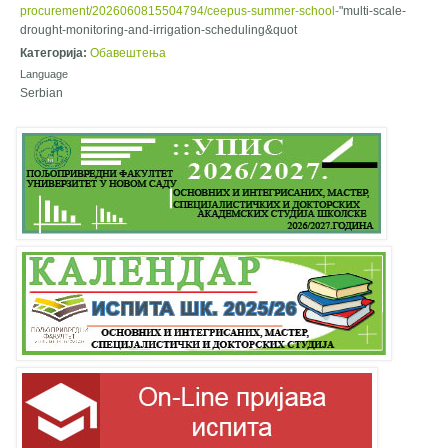
procurement/2026060815504794/ceepus-summer-school-
"multi-scale-
drought-monitoring-and-irrigation-scheduling&quot
Категорија:
Обавештења
Language
Serbian