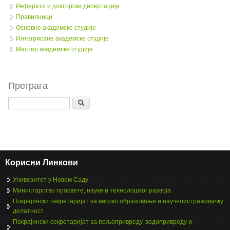
Реферати и докторске дисертације
Правилници
Oсновне академске студије
Интегрисане академске студије
Мастер академске студије
Претрага
Search
Корисни Линкови
Унивезитет у Новом Саду
Министарство просвете, науке и технолошког развоја
Покрајински секретаријат за високо образовање и научноистраживачку
делатност
Покрајински секретаријат за пољопривреду, водопривреду и