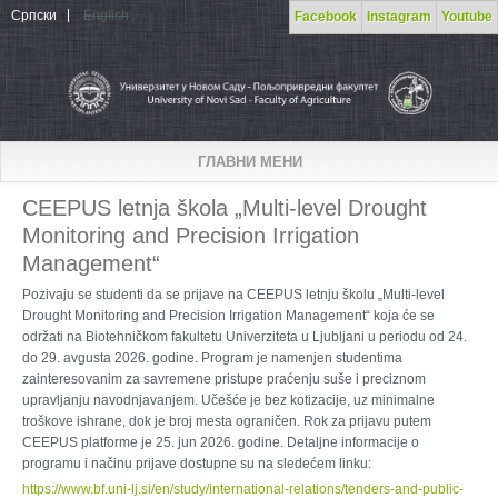
Skip to main content
Српски
English
Facebook
Instagram
Youtube
ГЛАВНИ МЕНИ
CEEPUS letnja škola „Multi-level Drought
Monitoring and Precision Irrigation
Management“
Pozivaju se studenti da se prijave na CEEPUS letnju školu „Multi-level
Drought Monitoring and Precision Irrigation Management“ koja će se
održati na Biotehničkom fakultetu Univerziteta u Ljubljani u periodu od 24.
do 29. avgusta 2026. godine. Program je namenjen studentima
zainteresovanim za savremene pristupe praćenju suše i preciznom
upravljanju navodnjavanjem. Učešće je bez kotizacije, uz minimalne
troškove ishrane, dok je broj mesta ograničen. Rok za prijavu putem
CEEPUS platforme je 25. jun 2026. godine. Detaljne informacije o
programu i načinu prijave dostupne su na sledećem linku:
https://www.bf.uni-lj.si/en/study/international-relations/tenders-and-public-