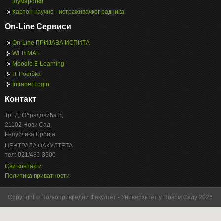
шумарство
Картон научно - истраживачког радника
On-Line Сервиси
On-Line ПРИЈАВА ИСПИТА
WEB MAIL
Moodle E-Learning
IT Podrška
Intranet Login
Контакт
Трг Д. Обрадовића 8,
21102 Нови Сад,
Република Србија
ЦЕНТРАЛА ФАКУЛТЕТА
тел: 021/485-3500
Сви контакти
Политика приватности
Copyright © Пољопривредни Факултет - Универзитет у Новом Саду 2026