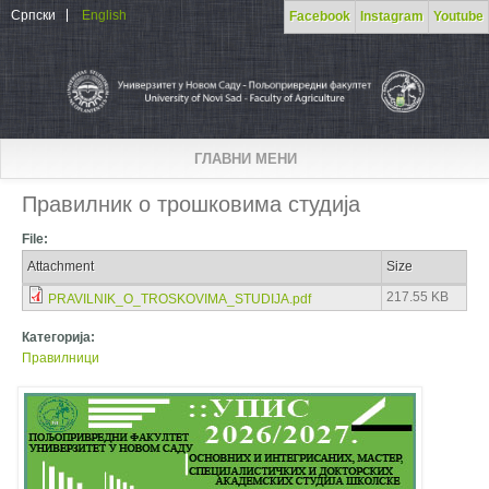
Skip to main content
Српски
English
Facebook
Instagram
Youtube
ГЛАВНИ МЕНИ
Правилник о трошковима студија
File:
Attachment
Size
217.55 KB
PRAVILNIK_O_TROSKOVIMA_STUDIJA.pdf
Категорија:
Правилници