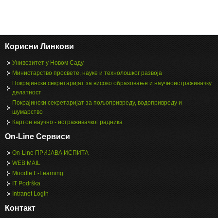
Корисни Линкови
Унивезитет у Новом Саду
Министарство просвете, науке и технолошког развоја
Покрајински секретаријат за високо образовање и научноистраживачку
делатност
Покрајински секретаријат за пољопривреду, водопривреду и
шумарство
Картон научно - истраживачког радника
On-Line Сервиси
On-Line ПРИЈАВА ИСПИТА
WEB MAIL
Moodle E-Learning
IT Podrška
Intranet Login
Контакт