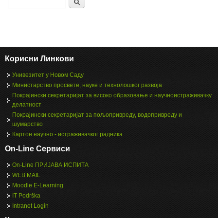
Search
Корисни Линкови
Унивезитет у Новом Саду
Министарство просвете, науке и технолошког развоја
Покрајински секретаријат за високо образовање и научноистраживачку
делатност
Покрајински секретаријат за пољопривреду, водопривреду и
шумарство
Картон научно - истраживачког радника
On-Line Сервиси
On-Line ПРИЈАВА ИСПИТА
WEB MAIL
Moodle E-Learning
IT Podrška
Intranet Login