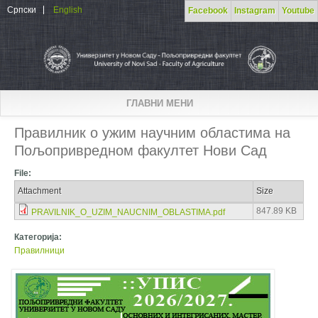
Skip to main content
Српски
English
Facebook
Instagram
Youtube
ГЛАВНИ МЕНИ
Правилник о ужим научним областима на
Пољопривредном факултет Нови Сад
File:
Attachment
Size
847.89 KB
PRAVILNIK_O_UZIM_NAUCNIM_OBLASTIMA.pdf
Категорија:
Правилници