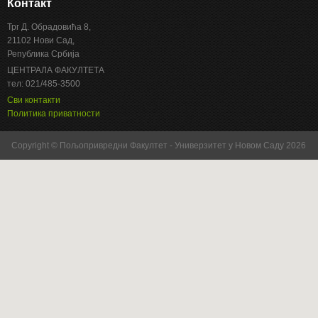
Контакт
Трг Д. Обрадовића 8,
21102 Нови Сад,
Република Србија
ЦЕНТРАЛА ФАКУЛТЕТА
тел: 021/485-3500
Сви контакти
Политика приватности
Copyright © Пољопривредни Факултет - Универзитет у Новом Саду 2026