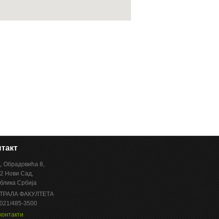
такт
Д. Обрадовића 8,
2 Нови Сад,
блика Србија
ТРАЛА ФАКУЛТЕТА
 021/485-3500
контакти