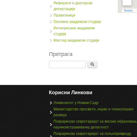
Реферати и докторске
дисертације
Правилници
Oсновне академске студије
Интегрисане академске
студије
Мастер академске студије
Претрага
Search
Корисни Линкови
Унивезитет у Новом Саду
Министарство просвете, науке и технолошког
развоја
Покрајински секретаријат за високо образовањ
научноистраживачку делатност
Покрајински секретаријат за пољопривреду,