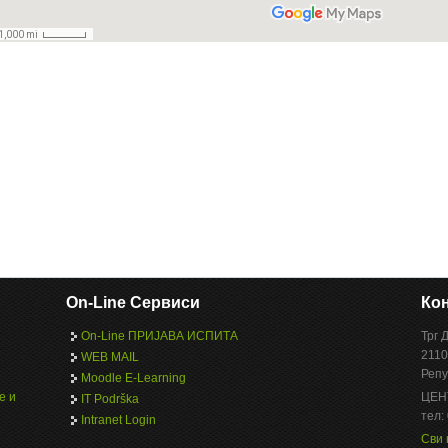
On-Line Сервиси
Кон
On-Line ПРИЈАВА ИСПИТА
Трг 
2110
WEB MAIL
Репу
Moodle E-Learning
е и
ЦЕН
IT Podrška
тел:
Intranet Login
Сви 