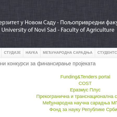
СТУДИЈЕ
НАУКА
МЕЂУНАРОДНА САРАДЊА
СТУДЕНТС
ни конкурси за финансирање пројеката
Funding&Tenders portal
COST
Еразмус Плус
Прекогранична и транснационална 
Међународна научна сарадња 
Фонд за науку Републике Срби