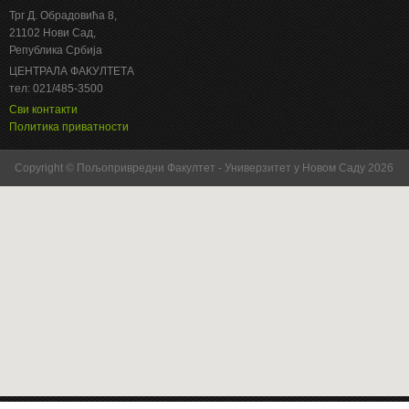
Трг Д. Обрадовића 8,
21102 Нови Сад,
Република Србија
ЦЕНТРАЛА ФАКУЛТЕТА
тел: 021/485-3500
Сви контакти
Политика приватности
Copyright © Пољопривредни Факултет - Универзитет у Новом Саду 2026