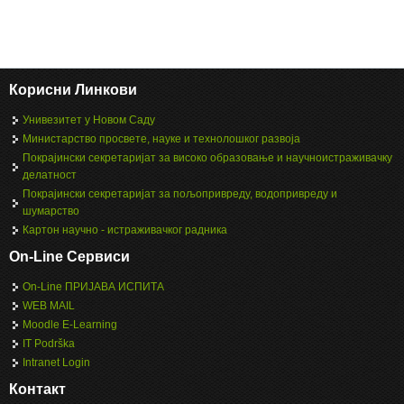
Корисни Линкови
Унивезитет у Новом Саду
Министарство просвете, науке и технолошког развоја
Покрајински секретаријат за високо образовање и научноистраживачку
делатност
Покрајински секретаријат за пољопривреду, водопривреду и
шумарство
Картон научно - истраживачког радника
On-Line Сервиси
On-Line ПРИЈАВА ИСПИТА
WEB MAIL
Moodle E-Learning
IT Podrška
Intranet Login
Контакт