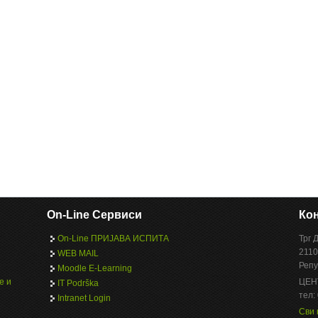
On-Line Сервиси
Кон
On-Line ПРИЈАВА ИСПИТА
Трг 
2110
WEB MAIL
Репу
Moodle E-Learning
е и
ЦЕН
IT Podrška
тел:
Intranet Login
Сви 