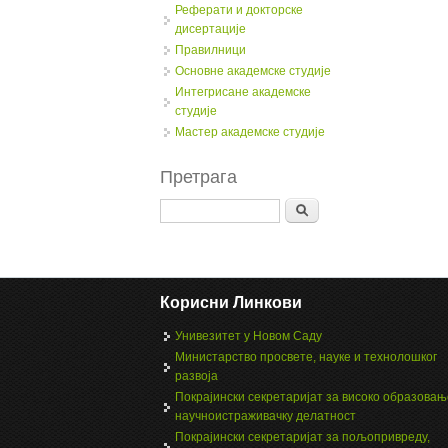
Реферати и докторске
дисертације
Правилници
Oсновне академске студије
Интегрисане академске
студије
Мастер академске студије
Претрага
Search
Корисни Линкови
Унивезитет у Новом Саду
Министарство просвете, науке и технолошког
развоја
Покрајински секретаријат за високо образовањ
научноистраживачку делатност
Покрајински секретаријат за пољопривреду,