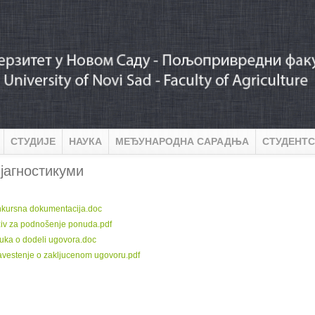
СТУДИЈЕ
НАУКА
МЕЂУНАРОДНА САРАДЊА
СТУДЕНТС
јагностикуми
:
kursna dokumentacija.doc
iv za podnošenje ponuda.pdf
uka o dodeli ugovora.doc
vestenje o zakljucenom ugovoru.pdf