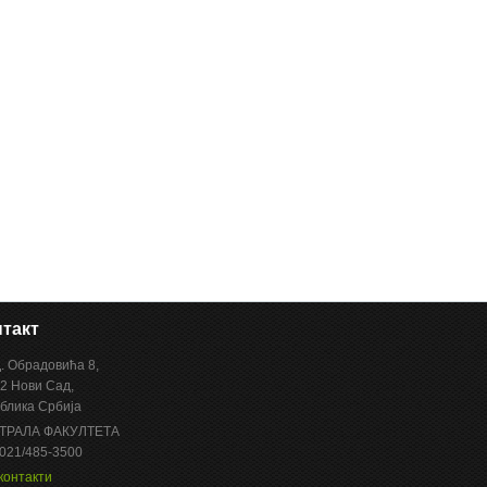
такт
Д. Обрадовића 8,
2 Нови Сад,
блика Србија
ТРАЛА ФАКУЛТЕТА
 021/485-3500
контакти