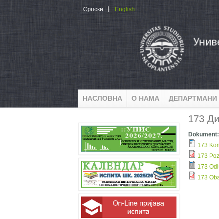
Skip to main content
Српски
English
НАСЛОВНА
О НАМА
ДЕПАРТМАНИ
173 Ди
Dokument
173 Kon
173 Poz
173 Odl
173 Oba