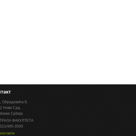
такт
Д. Обрадовића 8,
2 Нови Сад,
блика Србија
ТРАЛА ФАКУЛТЕТА
 021/485-3500
контакти