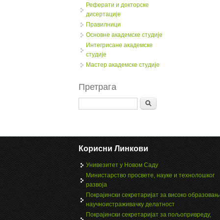
Реферати и докторске
дисертације
Правилници
Oсновне академске студије
Интегрисане академске
студије
Мастер академске студије
Претрага
Search
Корисни Линкови
Унивезитет у Новом Саду
Министарство просвете, науке и технолошког
развоја
Покрајински секретаријат за високо образовањ
научноистраживачку делатност
Покрајински секретаријат за пољопривреду,