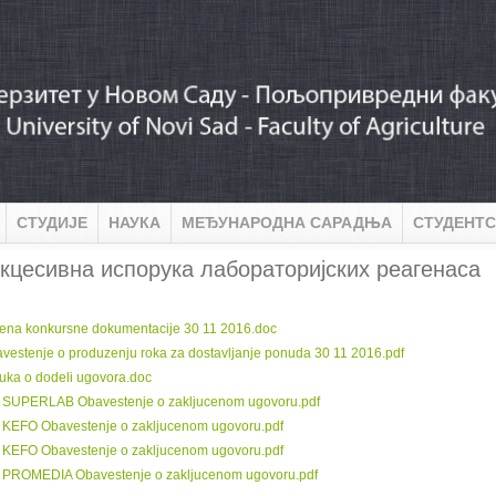
СТУДИЈЕ
НАУКА
МЕЂУНАРОДНА САРАДЊА
СТУДЕНТС
кцесивна испорука лабораторијских реагенаса
:
ena konkursne dokumentacije 30 11 2016.doc
vestenje o produzenju roka za dostavljanje ponuda 30 11 2016.pdf
uka o dodeli ugovora.doc
 SUPERLAB Obavestenje o zakljucenom ugovoru.pdf
 KEFO Obavestenje o zakljucenom ugovoru.pdf
 KEFO Obavestenje o zakljucenom ugovoru.pdf
 PROMEDIA Obavestenje o zakljucenom ugovoru.pdf