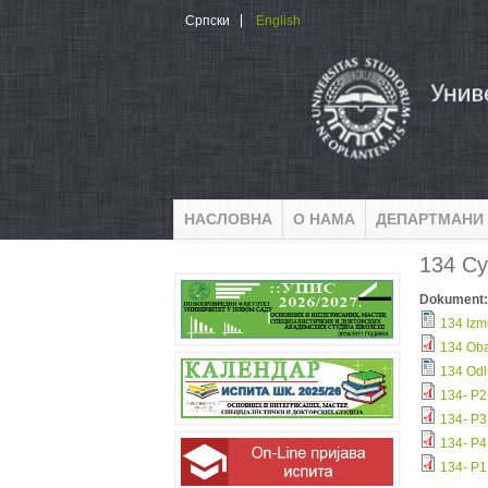
Skip to main content
Српски
English
НАСЛОВНА
О НАМА
ДЕПАРТМАНИ
134 Су
Dokument
134 Izm
134 Oba
134 Odl
134- P2
134- P3
134- P4
134- P1