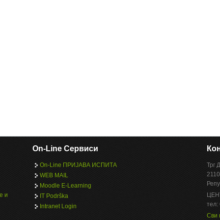
On-Line Сервиси
Кон
On-Line ПРИЈАВА ИСПИТА
Трг 
2110
WEB MAIL
Репу
Moodle E-Learning
е и
ЦЕН
IT Podrška
тел:
Intranet Login
Сви 