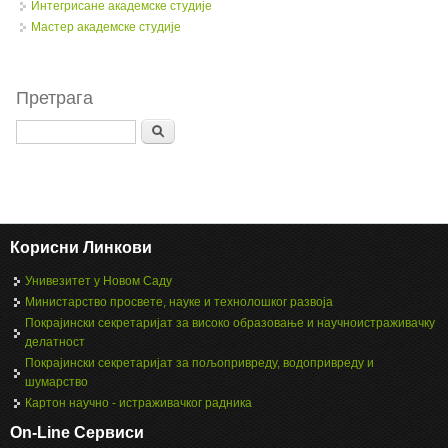
Интегрисане академске студије
Мастер академске студије
Претрага
Search
Корисни Линкови
Унивезитет у Новом Саду
Министарство просвете, науке и технолошког развоја
Покрајински секретаријат за високо образовање и научноистраживачку
делатност
Покрајински секретаријат за пољопривреду, водопривреду и
шумарство
Картон научно - истраживачког радника
On-Line Сервиси