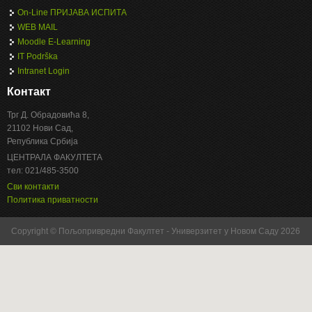
On-Line ПРИЈАВА ИСПИТА
WEB MAIL
Moodle E-Learning
IT Podrška
Intranet Login
Контакт
Трг Д. Обрадовића 8,
21102 Нови Сад,
Република Србија
ЦЕНТРАЛА ФАКУЛТЕТА
тел: 021/485-3500
Сви контакти
Политика приватности
Copyright © Пољопривредни Факултет - Универзитет у Новом Саду 2026