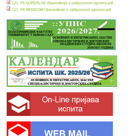
121- P5 SUPERLAB Obavestenje o zakljucenom ugovoru.pdf
121- P6 MEDICOM Obavestenje o zakljucenom ugovoru.pdf