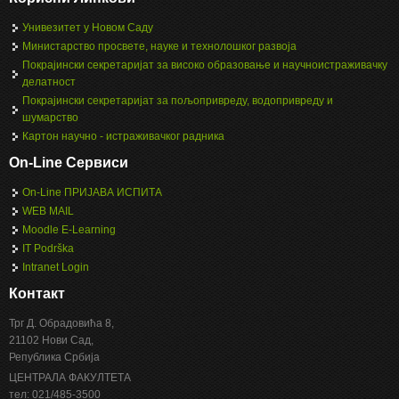
Унивезитет у Новом Саду
Министарство просвете, науке и технолошког развоја
Покрајински секретаријат за високо образовање и научноистраживачку
делатност
Покрајински секретаријат за пољопривреду, водопривреду и
шумарство
Картон научно - истраживачког радника
On-Line Сервиси
On-Line ПРИЈАВА ИСПИТА
WEB MAIL
Moodle E-Learning
IT Podrška
Intranet Login
Контакт
Трг Д. Обрадовића 8,
21102 Нови Сад,
Република Србија
ЦЕНТРАЛА ФАКУЛТЕТА
тел: 021/485-3500