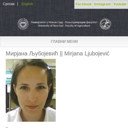
Skip to main content
Српски
English
Facebook
Instagram
Youtube
ГЛАВНИ МЕНИ
Мирјана Љубојевић || Mirjana Ljubojević