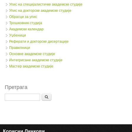
Упис на специјалистичке академске студије
Упис на докторске академске студије
Обрасци за упис
Трошковник студија
Академски календар
Уџбеници
Реферати и докторске дисертације
Правилници
Oсновне академске студије
Интегрисане академске студије
Мастер академске студије
Претрага
Search
Корисни Линкови