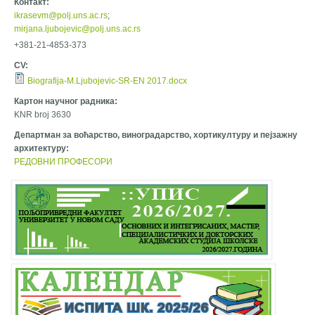
Контакт:
ikrasevm@polj.uns.ac.rs
;
mirjana.ljubojevic@polj.uns.ac.rs
+381-21-4853-373
CV:
Biografija-M.Ljubojevic-SR-EN 2017.docx
Картон научног радника:
KNR broj 3630
Департман за воћарство, виноградарство, хортикултуру и пејзажну
архитектуру:
РЕДОВНИ ПРОФЕСОРИ