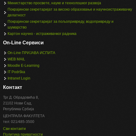
Министарство просвете, науке и технолошког развоја
Покрајински секретаријат за високо образовање и научноистраживачку
делатност
Покрајински секретаријат за пољопривреду, водопривреду и
шумарство
Картон научно - истраживачког радника
On-Line Сервиси
On-Line ПРИЈАВА ИСПИТА
WEB MAIL
Moodle E-Learning
IT Podrška
Intranet Login
Контакт
Трг Д. Обрадовића 8,
21102 Нови Сад,
Република Србија
ЦЕНТРАЛА ФАКУЛТЕТА
тел: 021/485-3500
Сви контакти
Политика приватности