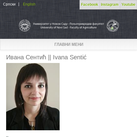
Skip to main content
Српски
English
Facebook
Instagram
Youtube
ГЛАВНИ МЕНИ
Ивана Сентић || Ivana Sentić