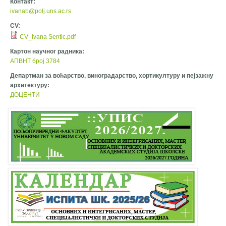
Контакт:
ivanab@polj.uns.ac.rs
CV:
CV_Ivana Sentic.pdf
Картон научног радника:
АПВНТ број 3784
Департман за воћарство, виноградарство, хортикултуру и пејзажну
архитектуру:
ДОЦЕНТИ