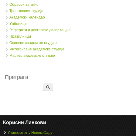
Обрасци за упис
Трошковник студија
Академски календар
Уџбеници
Реферати и докторске дисертације
Правилници
Oсновне академске студије
Интегрисане академске студије
Мастер академске студије
Претрага
Search
Корисни Линкови
Унивезитет у Новом Саду