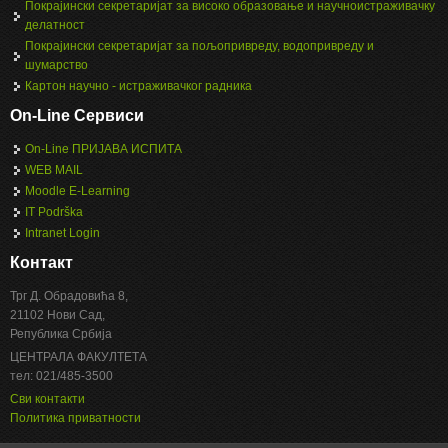
Покрајински секретаријат за високо образовање и научноистраживачку
делатност
Покрајински секретаријат за пољопривреду, водопривреду и
шумарство
Картон научно - истраживачког радника
On-Line Сервиси
On-Line ПРИЈАВА ИСПИТА
WEB MAIL
Moodle E-Learning
IT Podrška
Intranet Login
Контакт
Трг Д. Обрадовића 8,
21102 Нови Сад,
Република Србија
ЦЕНТРАЛА ФАКУЛТЕТА
тел: 021/485-3500
Сви контакти
Политика приватности