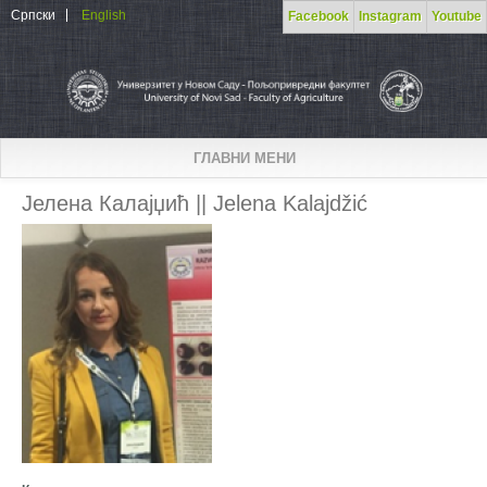
Skip to main content
Српски
English
Facebook
Instagram
Youtube
ГЛАВНИ МЕНИ
Јелена Калајџић || Jelena Kalajdžić