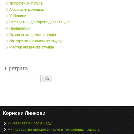
Трошковник студија
Академски календар
Уџбеници
Реферати и докторске дисертације
Правилници
Oсновне академске студије
Интегрисане академске студије
Мастер академске студије
Претрага
Search
Корисни Линкови
Унивезитет у Новом Саду
Министарство просвете, науке и технолошког развоја