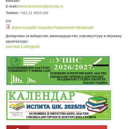
Контакт:
E-mail:
jelena.tarlanovic@polj.edu.rs
Telefon:
+381 21 4853 249
CV:
Jelena Kalajdžić biografija Poljoprivredni fakultet.pdf
Департман за воћарство, виноградарство, хортикултуру и пејзажну
архитектуру:
НАУЧНИ САРАДНИК