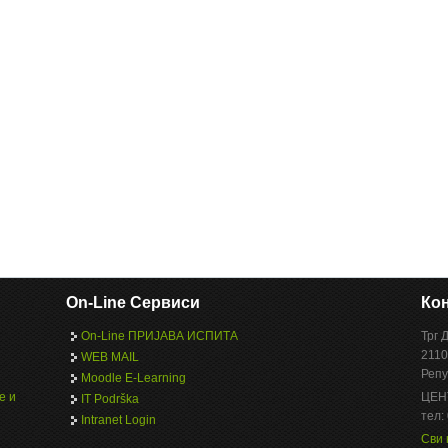
On-Line Сервиси
Кон
On-Line ПРИЈАВА ИСПИТА
Трг 
2110
WEB MAIL
Репу
Moodle E-Learning
е и
ЦЕН
IT Podrška
тел:
Intranet Login
Сви 