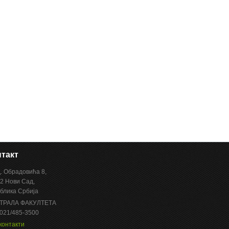
такт
Д. Обрадовића 8,
2 Нови Сад,
блика Србија
ТРАЛА ФАКУЛТЕТА
 021/485-3500
контакти