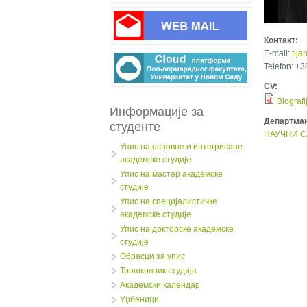
Контакт:
E-mail:
tija
Telefon: +
CV:
Biograf
Информације за
Департман
студенте
НАУЧНИ С
Упис на основне и интегрисане
академске студије
Упис на мастер академске
студије
Упис на специјалистичке
академске студије
Упис на докторске академске
студије
Обрасци за упис
Трошковник студија
Академски календар
Уџбеници