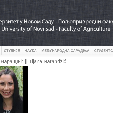
СТУДИЈЕ
НАУКА
МЕЂУНАРОДНА САРАДЊА
СТУДЕНТС
 Наранџић || Tijana Narandžić