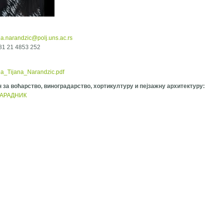
na.narandzic@polj.uns.ac.rs
381 21 4853 252
ija_Tijana_Narandzic.pdf
 за воћарство, виноградарство, хортикултуру и пејзажну архитектуру:
АРАДНИК