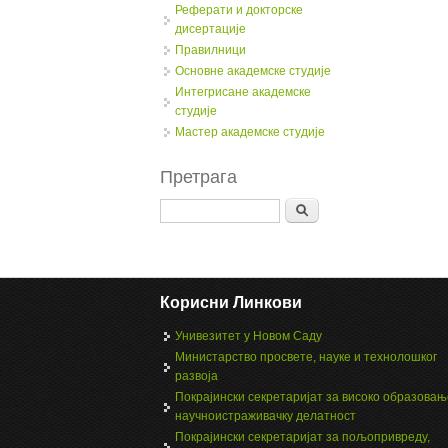
Реферати и докторске
дисертације
Правилници
Oсновне академске студије
Интегрисане академске
студије
Мастер академске студије
Претрага
Search
Корисни Линкови
Унивезитет у Новом Саду
Министарство просвете, науке и технолошког
развоја
Покрајински секретаријат за високо образовањ
научноистраживачку делатност
Покрајински секретаријат за пољопривреду,