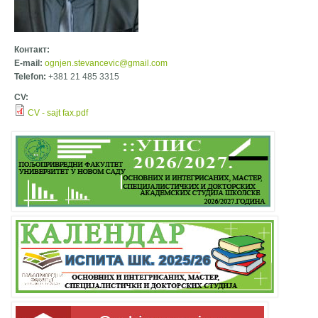
Контакт:
E-mail:
ognjen.stevancevic@gmail.com
Telefon:
+381 21 485 3315
CV:
CV - sajt fax.pdf