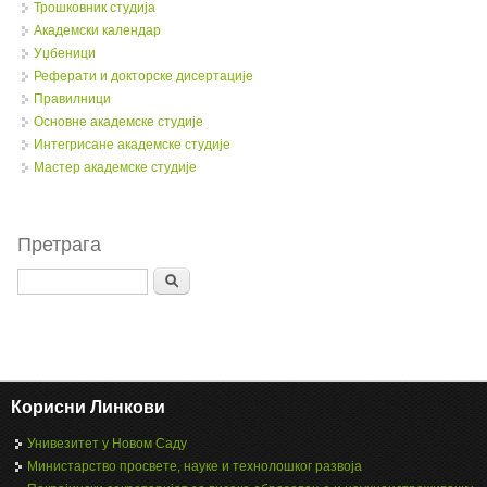
Трошковник студија
Академски календар
Уџбеници
Реферати и докторске дисертације
Правилници
Oсновне академске студије
Интегрисане академске студије
Мастер академске студије
Претрага
Search
Корисни Линкови
Унивезитет у Новом Саду
Министарство просвете, науке и технолошког развоја