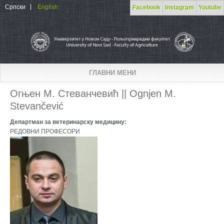
Skip to main content
Српски
English
Facebook
Instagram
Youtube
ГЛАВНИ МЕНИ
Огњен М. Стеванчевић || Ognjen M.
Stevančević
Департман за ветеринарску медицину:
РЕДОВНИ ПРОФЕСОРИ