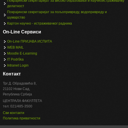
Покрајински секретаријат за високо образовање и научноистраживачку
делатност
Покрајински секретаријат за пољопривреду, водопривреду и
шумарство
Картон научно - истраживачког радника
On-Line Сервиси
On-Line ПРИЈАВА ИСПИТА
WEB MAIL
Moodle E-Learning
IT Podrška
Intranet Login
Контакт
Трг Д. Обрадовића 8,
21102 Нови Сад,
Република Србија
ЦЕНТРАЛА ФАКУЛТЕТА
тел: 021/485-3500
Сви контакти
Политика приватности