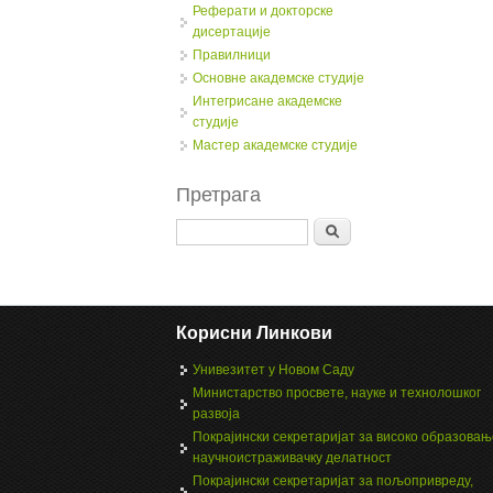
Реферати и докторске
дисертације
Правилници
Oсновне академске студије
Интегрисане академске
студије
Мастер академске студије
Претрага
Search
Корисни Линкови
Унивезитет у Новом Саду
Министарство просвете, науке и технолошког
развоја
Покрајински секретаријат за високо образовањ
научноистраживачку делатност
Покрајински секретаријат за пољопривреду,