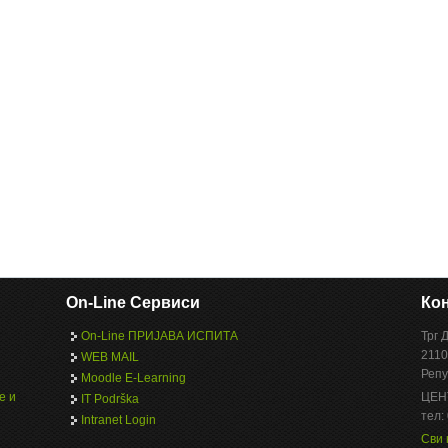
On-Line Сервиси
Кон
On-Line ПРИЈАВА ИСПИТА
Трг 
2110
WEB MAIL
Репу
Moodle E-Learning
е и
ЦЕН
IT Podrška
тел:
Intranet Login
Сви 