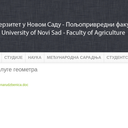
СТУДИЈЕ
НАУКА
МЕЂУНАРОДНА САРАДЊА
СТУДЕНТС
луге геометра
:
v narudzbenica.doc