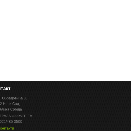
такт
Д. Обрадовића 8,
2 Нови Сад,
блика Србија
ТРАЛА ФАКУЛТЕТА
 021/485-3500
контакти