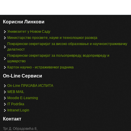
Корисни Линкови
Унивезитет у Новом Саду
Министарство просвете, науке и технолошког развоја
Покрајински секретаријат за високо образовање и научноистраживачку
делатност
Покрајински секретаријат за пољопривреду, водопривреду и
шумарство
Картон научно - истраживачког радника
On-Line Сервиси
On-Line ПРИЈАВА ИСПИТА
WEB MAIL
Moodle E-Learning
IT Podrška
Intranet Login
Контакт
Трг Д. Обрадовића 8,