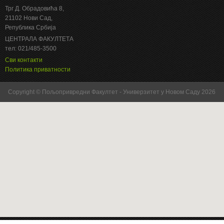
Трг Д. Обрадовића 8,
21102 Нови Сад,
Република Србија
ЦЕНТРАЛА ФАКУЛТЕТА
тел: 021/485-3500
Сви контакти
Политика приватности
Copyright © Пољопривредни Факултет - Универзитет у Новом Саду 2026