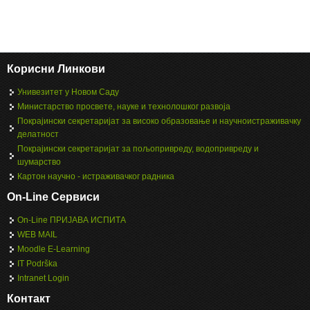
Корисни Линкови
Унивезитет у Новом Саду
Министарство просвете, науке и технолошког развоја
Покрајински секретаријат за високо образовање и научноистраживачку
делатност
Покрајински секретаријат за пољопривреду, водопривреду и
шумарство
Картон научно - истраживачког радника
On-Line Сервиси
On-Line ПРИЈАВА ИСПИТА
WEB MAIL
Moodle E-Learning
IT Podrška
Intranet Login
Контакт