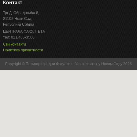
Контакт
Трг Д. Обрадовића 8,
21102 Нови Сад,
Република Србија
ЦЕНТРАЛА ФАКУЛТЕТА
тел: 021/485-3500
Сви контакти
Политика приватности
Copyright © Пољопривредни Факултет - Универзитет у Новом Саду 2026