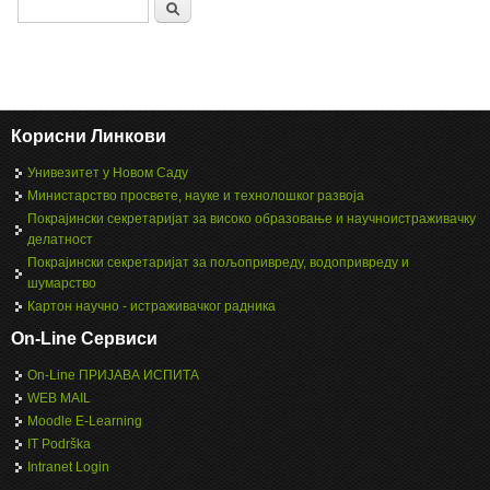
Search
Корисни Линкови
Унивезитет у Новом Саду
Министарство просвете, науке и технолошког развоја
Покрајински секретаријат за високо образовање и научноистраживачку
делатност
Покрајински секретаријат за пољопривреду, водопривреду и
шумарство
Картон научно - истраживачког радника
On-Line Сервиси
On-Line ПРИЈАВА ИСПИТА
WEB MAIL
Moodle E-Learning
IT Podrška
Intranet Login