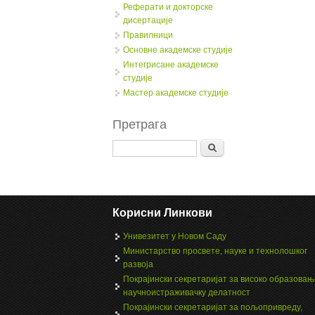
Реферати и докторске
дисертације
Правилници
Oсновне академске студије
Интегрисане академске
студије
Мастер академске студије
Претрага
Search
Корисни Линкови
Унивезитет у Новом Саду
Министарство просвете, науке и технолошког
развоја
Покрајински секретаријат за високо образовањ
научноистраживачку делатност
Покрајински секретаријат за пољопривреду,