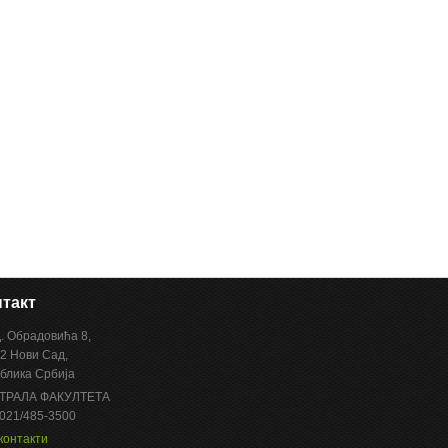
такт
Д. Обрадовића 8,
2 Нови Сад,
блика Србија
ТРАЛА ФАКУЛТЕТА
 021/485-3500
контакти