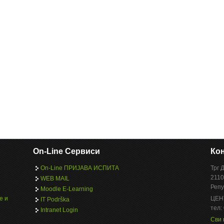
On-Line Сервиси
Кон
On-Line ПРИЈАВА ИСПИТА
Трг 
2110
WEB MAIL
Репу
Moodle E-Learning
е и
ЦЕН
IT Podrška
тел:
Intranet Login
Сви 