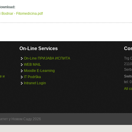
 download:
i Bodnar - Fitomedicina.pdf
On-Line Services
Con
On-Line ПРИЈАВА ИСПИТА
Trg 
2110
WEB MAIL
Serb
Moodle E-Learning
е и
Swit
IT Podrška
tel:
Intranet Login
All c
зитет у Новом Саду 2026