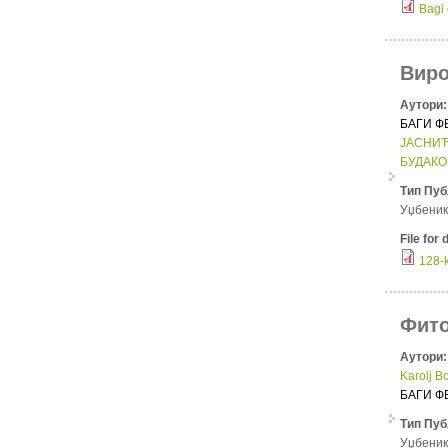
Bagi 
Виро
Аутори
БАГИ Ф
ЈАСНИЋ
БУДАКО
Тип Пуб
Уџбеник
File for
128-k
Фит
Аутори
Karolj B
БАГИ Ф
Тип Пуб
Уџбеник