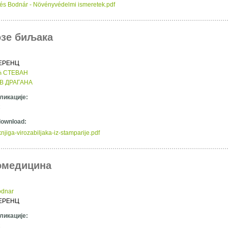
és Bodnár - Növényvédelmi ismeretek.pdf
зе биљака
:
ЕРЕНЦ
 СТЕВАН
В ДРАГАНА
ликације:
 download:
njiga-virozabiljaka-iz-stamparije.pdf
омедицина
:
odnar
ЕРЕНЦ
ликације: