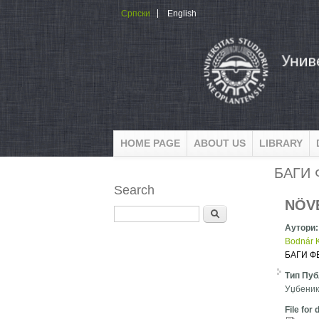
Skip to main content
Српски
English
HOME PAGE
ABOUT US
LIBRARY
БАГИ
Search
NÖV
Search
Аутори
Bodnár K
БАГИ Ф
Тип Пуб
Уџбеник
File for