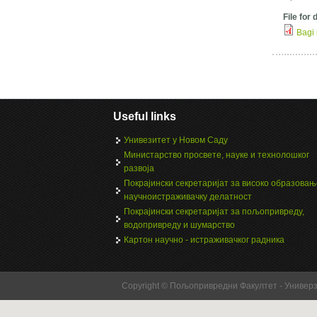
File for
Bagi 
Useful links
Унивезитет у Новом Саду
Министарство просвете, науке и технолошког
развоја
Покрајински секретаријат за високо образовањ
научноистраживачку делатност
Покрајински секретаријат за пољопривреду,
водопривреду и шумарство
Картон научно - истраживачког радника
Copyright © Пољопривредни Факултет - Универ