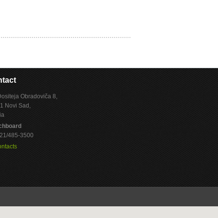
tact
Dositeja Obradoviča 8,
1 Novi Sad,
ia
chboard
 021/485-3500
ontacts