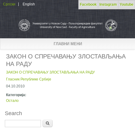
Skip to main content
Српски
English
Facebook
Instagram
Youtube
ГЛАВНИ МЕНИ
ЗАКОН О СПРЕЧАВАЊУ ЗЛОСТАВЉАЊА
НА РАДУ
ЗАКОН О СПРЕЧАВАЊУ ЗЛОСТАВЉАЊА НА РАДУ
Гласник Републике Србије
04.10.2010
Категорија:
Остало
Search
Search