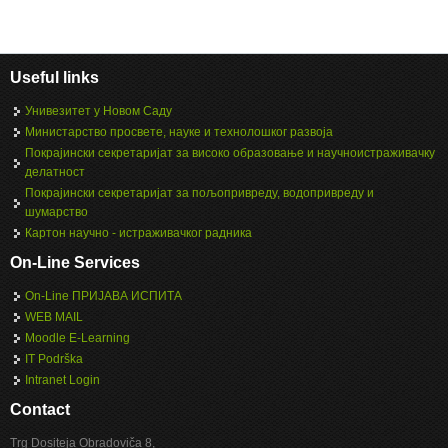
Useful links
Унивезитет у Новом Саду
Министарство просвете, науке и технолошког развоја
Покрајински секретаријат за високо образовање и научноистраживачку
делатност
Покрајински секретаријат за пољопривреду, водопривреду и
шумарство
Картон научно - истраживачког радника
On-Line Services
On-Line ПРИЈАВА ИСПИТА
WEB MAIL
Moodle E-Learning
IT Podrška
Intranet Login
Contact
Trg Dositeja Obradoviča 8,