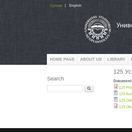
Skip to main content
Српски
English
HOME PAGE
ABOUT US
LIBRARY
125 Ус
Search
Dokument
Search
125 Poz
125 Kon
125 Odl
125 Oba