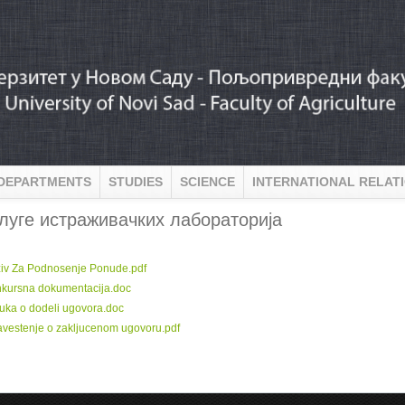
DEPARTMENTS
STUDIES
SCIENCE
INTERNATIONAL RELAT
луге истраживачких лабораторија
:
iv Za Podnosenje Ponude.pdf
kursna dokumentacija.doc
uka o dodeli ugovora.doc
vestenje o zakljucenom ugovoru.pdf