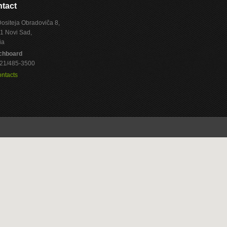
tact
Dositeja Obradoviča 8,
1 Novi Sad,
ia
chboard
 021/485-3500
ontacts