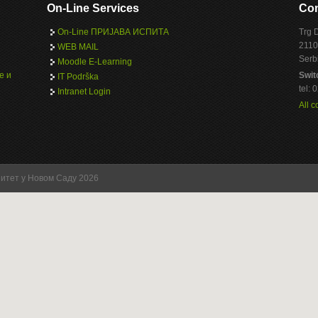
On-Line Services
Con
On-Line ПРИЈАВА ИСПИТА
Trg 
2110
WEB MAIL
Serb
Moodle E-Learning
е и
Swit
IT Podrška
tel:
Intranet Login
All c
зитет у Новом Саду 2026