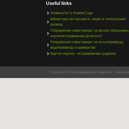
Useful links
Унивезитет у Новом Саду
Министарство просвете, науке и технолошког
развоја
Покрајински секретаријат за високо образовањ
научноистраживачку делатност
Покрајински секретаријат за пољопривреду,
водопривреду и шумарство
Картон научно - истраживачког радника
Copyright © Пољопривредни Факултет - Универ