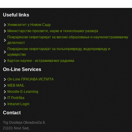
Useful links
Унивезитет у Новом Саду
Министарство просвете, науке и технолошког развоја
Покрајински секретаријат за високо образовање и научноистраживачку
делатност
Покрајински секретаријат за пољопривреду, водопривреду и
шумарство
Картон научно - истраживачког радника
On-Line Services
On-Line ПРИЈАВА ИСПИТА
WEB MAIL
Moodle E-Learning
IT Podrška
Intranet Login
Contact
Trg Dositeja Obradoviča 8,
21101 Novi Sad,