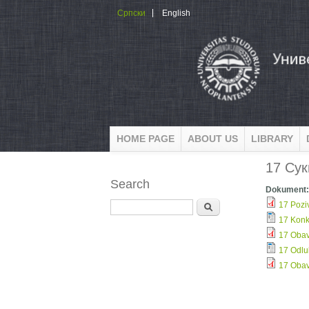
Skip to main content
Српски
English
HOME PAGE
ABOUT US
LIBRARY
17 Cук
Search
Dokument
Search
17 Pozi
17 Konk
17 Obav
17 Odlu
17 Obav