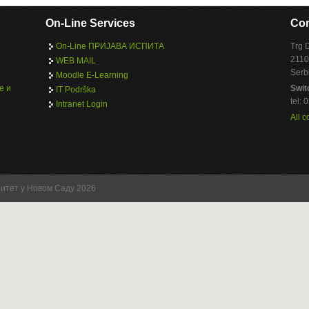
On-Line Services
Con
On-Line ПРИЈАВА ИСПИТА
Trg 
2110
WEB MAIL
Serb
Moodle E-Learning
е и
Swit
IT Podrška
tel:
Intranet Login
All c
зитет у Новом Саду 2026