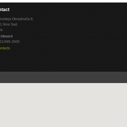
tact
Dositeja Obradoviča 8,
1 Novi Sad,
ia
chboard
 021/485-3500
ontacts