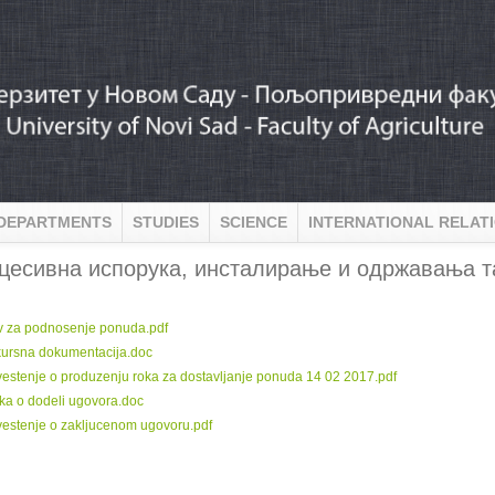
DEPARTMENTS
STUDIES
SCIENCE
INTERNATIONAL RELAT
цесивна испорука, инсталирање и одржавања т
:
v za podnosenje ponuda.pdf
ursna dokumentacija.doc
estenje o produzenju roka za dostavljanje ponuda 14 02 2017.pdf
ka o dodeli ugovora.doc
estenje o zakljucenom ugovoru.pdf