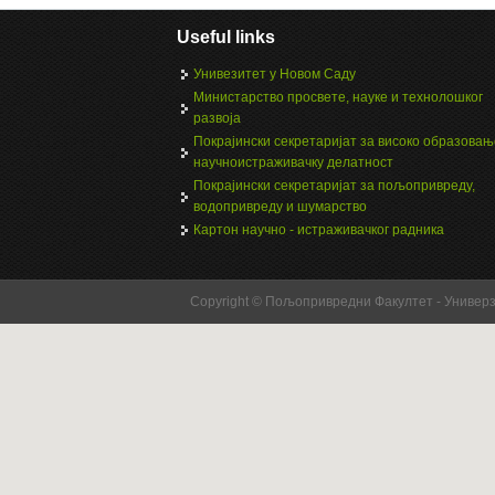
Useful links
Унивезитет у Новом Саду
Министарство просвете, науке и технолошког
развоја
Покрајински секретаријат за високо образовањ
научноистраживачку делатност
Покрајински секретаријат за пољопривреду,
водопривреду и шумарство
Картон научно - истраживачког радника
Copyright © Пољопривредни Факултет - Универ