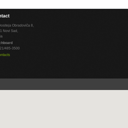
tact
Dositeja Obradoviča 8,
1 Novi Sad,
ia
chboard
 021/485-3500
ontacts