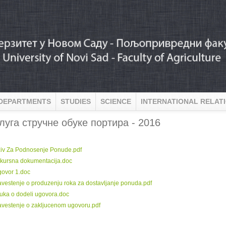
DEPARTMENTS
STUDIES
SCIENCE
INTERNATIONAL RELAT
лугa стручне обуке портира - 2016
:
iv Za Podnosenje Ponude.pdf
kursna dokumentacija.doc
ovor 1.doc
vestenje o produzenju roka za dostavljanje ponuda.pdf
uka o dodeli ugovora.doc
vestenje o zakljucenom ugovoru.pdf