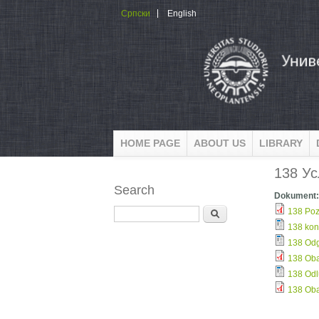
Skip to main content
Српски
English
HOME PAGE
ABOUT US
LIBRARY
138 Ус
Search
Dokument
Search
138 Poz
138 kon
138 Odg
138 Oba
138 Odl
138 Oba