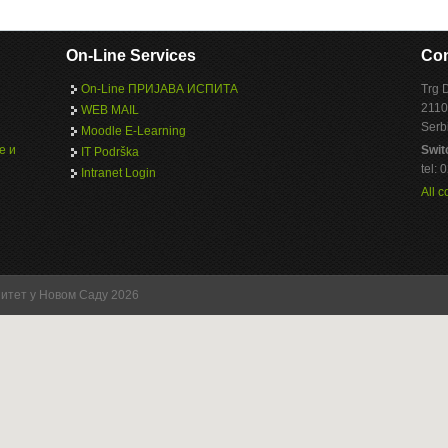
On-Line Services
Con
On-Line ПРИЈАВА ИСПИТА
Trg 
2110
WEB MAIL
Serb
Moodle E-Learning
е и
Swit
IT Podrška
tel:
Intranet Login
All c
зитет у Новом Саду 2026