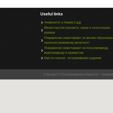
Useful links
Унивезитет у Новом Саду
Министарство просвете, науке и технолошког
развоја
Покрајински секретаријат за високо образовањ
научноистраживачку делатност
Покрајински секретаријат за пољопривреду,
водопривреду и шумарство
Картон научно - истраживачког радника
Copyright © Пољопривредни Факултет - Универ