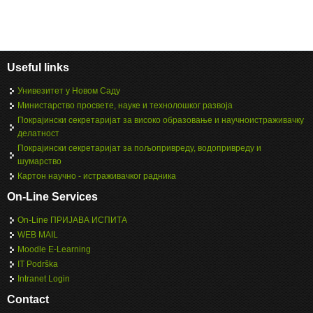
Useful links
Унивезитет у Новом Саду
Министарство просвете, науке и технолошког развоја
Покрајински секретаријат за високо образовање и научноистраживачку
делатност
Покрајински секретаријат за пољопривреду, водопривреду и
шумарство
Картон научно - истраживачког радника
On-Line Services
On-Line ПРИЈАВА ИСПИТА
WEB MAIL
Moodle E-Learning
IT Podrška
Intranet Login
Contact