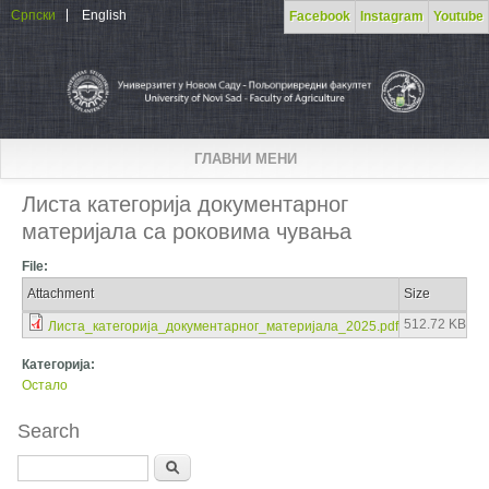
Skip to main content
Српски
English
Facebook
Instagram
Youtube
ГЛАВНИ МЕНИ
Листа категорија документарног
материјала са роковима чувања
File:
Attachment
Size
512.72 KB
Листа_категорија_документарног_материјала_2025.pdf
Категорија:
Остало
Search
Search