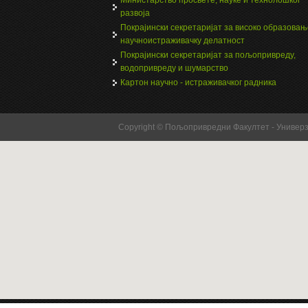
развоја
Покрајински секретаријат за високо образовањ
научноистраживачку делатност
Покрајински секретаријат за пољопривреду,
водопривреду и шумарство
Картон научно - истраживачког радника
Copyright © Пољопривредни Факултет - Универ