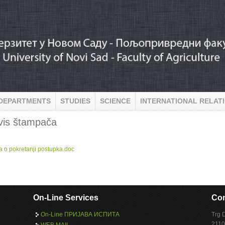
DEPARTMENTS
STUDIES
SCIENCE
INTERNATIONAL RELAT
vis štampača
:
a o pokretanji postupka.doc
On-Line Services
Con
On-Line ПРИЈАВА ИСПИТА
Trg 
2110
WEB MAIL