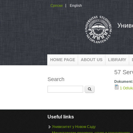
Skip to main content
Српски
English
HOME PAGE
ABOUT US
LIBRARY
57 Ser
Search
Dokument
Search
1 Odluk
Useful links
Унивезитет у Новом Саду
Министарство просвете, науке и технолошког