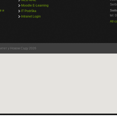
Serb
Moodle E-Learning
е и
Swit
IT Podrška
tel:
Intranet Login
All c
зитет у Новом Саду 2026