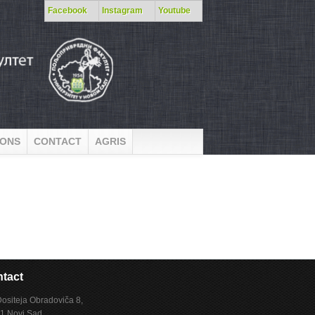
Facebook
Instagram
Youtube
IONS
CONTACT
AGRIS
tact
Dositeja Obradoviča 8,
1 Novi Sad,