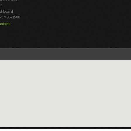
ia
chboard
 021/485-3500
ontacts