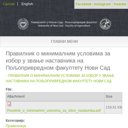
Skip to main content
Српски
English
Facebook
Instagram
Youtube
ГЛАВНИ МЕНИ
Правилник о минималним условима за
избор у звање наставника на
Пољопривредном факултету Нови Сад
:: ПРАВИЛНИК О МИНИМАЛНИМ УСЛОВИМА ЗА ИЗБОР У ЗВАЊЕ
НАСТАВНИКА НА ПОЉОПРИВРЕДНОМ ФАКУЛТЕТУ НОВИ САД
File:
Attachment
Size
159.91 KB
Pravilnik_o_minimalnim_uslovima_za_izbor_nastavnika.pdf
Категорија:
Правилници