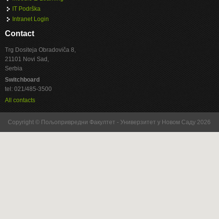
IT Podrška
Intranet Login
Contact
Trg Dositeja Obradoviča 8,
21101 Novi Sad,
Serbia
Switchboard
tel: 021/485-3500
All contacts
Copyright © Пољопривредни Факултет - Универзитет у Новом Саду 2026