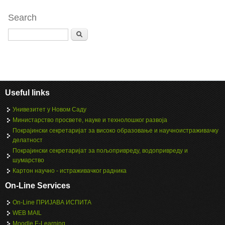
Search
Search
Useful links
Унивезитет у Новом Саду
Министарство просвете, науке и технолошког развоја
Покрајински секретаријат за високо образовање и научноистраживачку
делатност
Покрајински секретаријат за пољопривреду, водопривреду и
шумарство
Картон научно - истраживачког радника
On-Line Services
On-Line ПРИЈАВА ИСПИТА
WEB MAIL
Moodle E-Learning